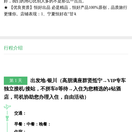
好，我们的用心比别人多的不是那么一点点。
★ 【优良资质】恒好出品 必是精品，恒好产品100%原创，品质旅行
更懂你。店铺表现：1、宁夏恒好在“甘༉
行程介绍
出发地-银川（高朋满座群贤抵宁→VIP专车
第 1 天
独立接机/接站，不拼车0等待→入住为您精选的4钻酒
店，司机协助您办理入住，自由活动）
交通：
早餐：
中餐：
晚餐：
住宿：