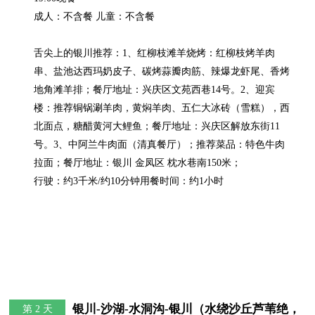
成人：不含餐 儿童：不含餐

舌尖上的银川推荐：1、红柳枝滩羊烧烤：红柳枝烤羊肉
串、盐池达西玛奶皮子、碳烤蒜瓣肉筋、辣爆龙虾尾、香烤
地角滩羊排；餐厅地址：兴庆区文苑西巷14号。2、迎宾
楼：推荐铜锅涮羊肉，黄焖羊肉、五仁大冰砖（雪糕），西
北面点，糖醋黄河大鲤鱼；餐厅地址：兴庆区解放东街11
号。3、中阿兰牛肉面（清真餐厅）；推荐菜品：特色牛肉
拉面；餐厅地址：银川 金凤区 枕水巷南150米；

行驶：约3千米/约10分钟用餐时间：约1小时
银川-沙湖-水洞沟-银川（水绕沙丘芦苇绝，
第 2 天