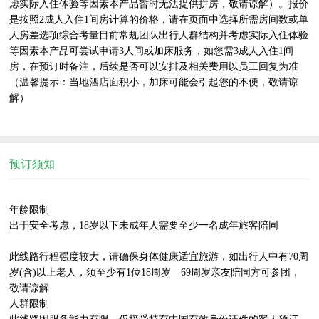
虑实际入住体验等因素本产品暂时无法提供拼房，敬请谅解）。报价
是按照2成人入住1间房计算的价格，请在页面中选择所需房间数或单
人房差选项综合考量目前常规团队出行人群结构并考虑实际入住体验
等因素本产品可尝试申请3人间或加床服务，如您需3成人入住1间
房，在预订时备注，后续是否可以安排及相关费用以员工回复为准
（温馨提示：当地酒店面积小，加床可能会引起您的不便，敬请谅
解）

预订须知
年龄限制

出于安全考虑，18岁以下未成年人需要至少一名成年旅客陪同

此线路行程强度较大，请确保身体健康适宜旅游，如出行人中有70周
岁(含)以上老人，须至少有1位18周岁—69周岁亲友陪同方可参团，
敬请谅解

人群限制
