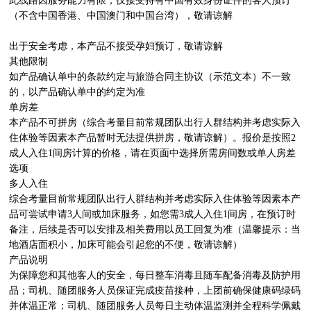
此线路因服务能力有限，仅接受持有中国有效身份证件的客人预订
（不含中国香港、中国澳门和中国台湾），敬请谅解

出于安全考虑，本产品不接受孕妇预订，敬请谅解

其他限制

如产品确认单中的条款约定与旅游合同主协议（示范文本）不一致
的，以产品确认单中的约定为准

单房差

本产品不可拼房（综合考量目前常规团队出行人群结构并考虑实际入
住体验等因素本产品暂时无法提供拼房，敬请谅解）。报价是按照2
成人入住1间房计算的价格，请在页面中选择所需房间数或单人房差
选项

多人入住

综合考量目前常规团队出行人群结构并考虑实际入住体验等因素本产
品可尝试申请3人间或加床服务，如您需3成人入住1间房，在预订时
备注，后续是否可以安排及相关费用以员工回复为准（温馨提示：当
地酒店面积小，加床可能会引起您的不便，敬请谅解）

产品说明

为保障您和其他客人的安全，每日整车消毒且随车配备消毒及防护用
品；司机、随团服务人员保证完成疫苗接种，上团前确保健康码绿码
并体温正常；司机、随团服务人员每日主动体温监测并全程科学佩戴