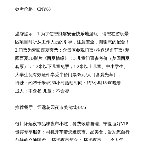
参考价格：CNY68

温馨提示：1.为了使您能够安全快乐地游玩，请您在游玩景
区项目时听从工作人员的引导，注意安全，谢谢您的配合！
2.门票为梦回西夏套票：含景区参观门票+往返观光车票+梦
回西夏3D影片《西夏情缘》；3.儿童门票参考价（梦回西夏
套票）：1.2米以下儿童免票；1.2米以上儿童、中小学生、
大学生凭有效证件享受半价门票35元/人（含观光车）；

行驶：约25千米/约30小时活动时间：约3小时18:00晚餐

成人：不含餐 儿童：不含餐

推荐餐厅：怀远花园夜市美食城4.4/5

银川怀远夜市品味夜市小吃，餐费敬请自理。宁夏恒好VIP
贵宾专享服务：司机开车带您逛夜市、品美食，告别您自行
前往的交通顾虑。 怀远夜市简介： 怀远夜市，一个人气