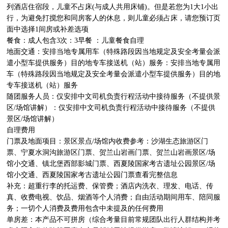
列酒店住宿段，儿童不占床(与成人共用床铺)。但是若您为1大1小出
行，为避免打搅您和同房客人的休息，则儿童必须占床，请您预订页
面中选择1间房或补差选项

餐食：成人包含3次：3早餐 ：儿童餐食自理

地面交通：安排当地专属用车（特殊路段因当地规定及安全考量会派
遣小型车提供服务）目的地专车接送机（站）服务：安排当地专属用
车（特殊路段因当地规定及安全考量会派遣小型车提供服务）目的地
专车接送机（站）服务

随团服务人员：仅安排中文司机负责行程活动中接待服务（不提供景
区/场馆讲解）：仅安排中文司机负责行程活动中接待服务（不提供
景区/场馆讲解）

自理费用

门票及地面项目：景区景点/场馆内收费参考：沙湖生态旅游区门
票、宁夏水洞沟旅游区门票、贺兰山岩画门票、贺兰山岩画景区/场
馆小交通、镇北堡西部影城门票、西夏陵国家考古遗址公园景区/场
馆小交通、西夏陵国家考古遗址公园门票查看完整信息

补充：超重行李的托运费、保管费；酒店内洗衣、理发、电话、传
真、收费电视、饮品、烟酒等个人消费；自由活动期间用车、陪同服
务；一切个人消费及费用包含中未提及的任何费用

单房差：本产品不可拼房（综合考量目前常规团队出行人群结构并考