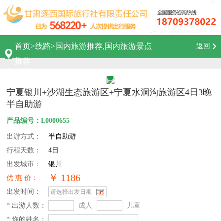
首页
>
线路
>
国内旅游推荐,国内旅游景点
返回
推荐
宁夏银川+沙湖生态旅游区+宁夏水洞沟旅游区4日3晚
半自助游
产品编号：L0000655
出游方式：
半自助游
行程天数：
4日
出发城市：
银川
￥ 1186
优 惠 价：
出发时间：
* 出游人数：
成人
儿童
* 你的姓名：