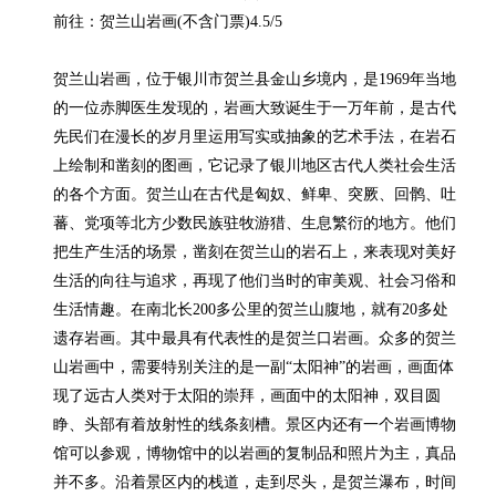
前往：贺兰山岩画(不含门票)4.5/5

贺兰山岩画，位于银川市贺兰县金山乡境内，是1969年当地
的一位赤脚医生发现的，岩画大致诞生于一万年前，是古代
先民们在漫长的岁月里运用写实或抽象的艺术手法，在岩石
上绘制和凿刻的图画，它记录了银川地区古代人类社会生活
的各个方面。贺兰山在古代是匈奴、鲜卑、突厥、回鹘、吐
蕃、党项等北方少数民族驻牧游猎、生息繁衍的地方。他们
把生产生活的场景，凿刻在贺兰山的岩石上，来表现对美好
生活的向往与追求，再现了他们当时的审美观、社会习俗和
生活情趣。在南北长200多公里的贺兰山腹地，就有20多处
遗存岩画。其中最具有代表性的是贺兰口岩画。众多的贺兰
山岩画中，需要特别关注的是一副“太阳神”的岩画，画面体
现了远古人类对于太阳的崇拜，画面中的太阳神，双目圆
睁、头部有着放射性的线条刻槽。景区内还有一个岩画博物
馆可以参观，博物馆中的以岩画的复制品和照片为主，真品
并不多。沿着景区内的栈道，走到尽头，是贺兰瀑布，时间