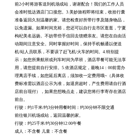
前2小时将游客送到机场或站，谢谢配合！我们的工作人员
会准时抵达酒店门口接您。3.美妙旅程即将结束，收拾行囊
准备返回久别温馨的家。请您检查好所带行李及随身物品，
以免遗漏。如果时间充裕，您还可以自行去市区逛逛，宁夏
枸杞美名远扬。不妨带些手信回去馈赠亲友。请您在自由活
动期间注意安全。同时掌握好时间，保持手机畅通以便送
机/站人员联系，不要误了赶飞机/火车的时间。4.特别提
示：如您所乘航班或列车时间为早班，酒店早餐可能无法享
用，请您提前自行安排。5.依酒店规定，最晚14：00前需办
理离店手续，如您延后离店，须加收一定费用哦~（具体收
费标准需以酒店公示为准，如退房超时，产生费用请自行酒
店前台现付），如果您想晚点走，建议您将行李寄存在酒店
前台。 

行驶：约1千米/约3分钟用餐时间：约30分钟不限交通

前往银川机场或站，返回温馨的家。

行驶：约25千米/约30分钟12:00午餐

成人：不含餐 儿童：不含餐
