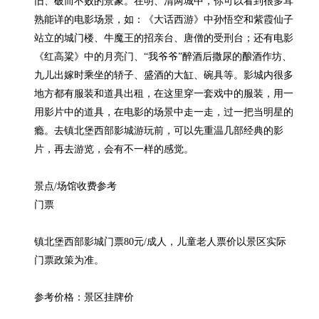
旧、破而不败的景象。在明、清两城中，你可以看到很多耳
熟能详的电影场景，如：《大话西游》中孙悟空和紫霞仙子
站立的城门楼、牛魔王的招亲台、唐僧的受刑台；还有电影
《红高粱》中的月亮门、“我爷爷”醉酒后撒尿的酿酒作坊、
九儿出嫁时乘坐的轿子、盛酒的大缸、碗具等。影城内很多
地方都有服装和道具出租，在这里穿一套戏中的服装，用一
用影片中的道具，在电影的场景中走一走，过一把当明星的
瘾。去镇北堡西部影城游玩前，可以先重温几部经典的影
片，再去游览，会有不一样的感觉。

景点/场馆收费参考

门票

镇北堡西部影城门票80元/成人，儿童老人票价以景区实际
门票政策为准。

参考价格：景区挂牌价
