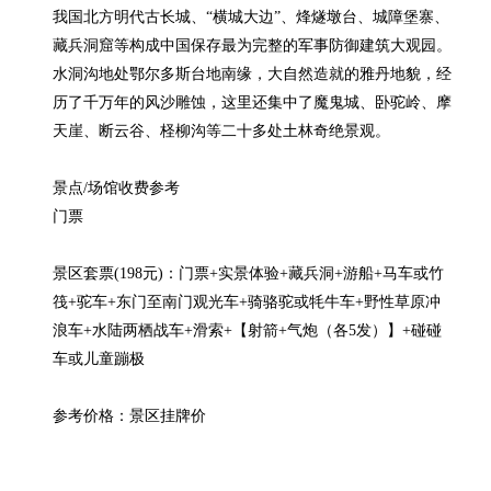
我国北方明代古长城、“横城大边”、烽燧墩台、城障堡寨、
藏兵洞窟等构成中国保存最为完整的军事防御建筑大观园。
水洞沟地处鄂尔多斯台地南缘，大自然造就的雅丹地貌，经
历了千万年的风沙雕蚀，这里还集中了魔鬼城、卧驼岭、摩
天崖、断云谷、柽柳沟等二十多处土林奇绝景观。

景点/场馆收费参考

门票

景区套票(198元)：门票+实景体验+藏兵洞+游船+马车或竹
筏+驼车+东门至南门观光车+骑骆驼或牦牛车+野性草原冲
浪车+水陆两栖战车+滑索+【射箭+气炮（各5发）】+碰碰
车或儿童蹦极

参考价格：景区挂牌价
