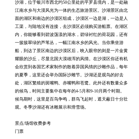
沙湖，位于银川市西北约50公里处的平罗县境内，是一处融
江南水乡与大漠风光为一体的生态旅游景区。沙湖景区由北
面的湖区和南边的沙漠区组成，沙漠区一边是湖，一边是人
工渠，与陆地没有连接，去沙漠区必须购买游船票。在湖区
内，你能够看到碧波荡漾的湖水，碧绿衬红的荷花园，还有
一簇簇翠绿的芦苇丛，一幅江南水乡的风光。当你乘坐游
船，到达了景区南边的沙漠区后，映入眼帘的则是一片金黄
耀眼的沙丘，尽显北国大漠雄浑的风情。在沙漠区你还有机
会欣赏到各国艺术家制作的散着异国风情的沙雕作品，每年
的夏季，这里还会举办国际沙雕节。沙湖还是观鸟的好去
处，湖区繁殖的斑嘴鸭、赤嘴鸭和苍鹭。此外还有数量众多
的候鸟，时间主要集中在每年的4-5月和9-10月两个时期。
候鸟期时，这里是百鸟争鸣，群鸟飞起时，遮天蔽日十分壮
观。冬季沙湖还有冰雕展示和滑雪场。

景点/场馆收费参考

门票
