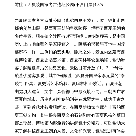
前往：西夏陵国家考古遗址公园(不含门票)4.5/5

西夏陵国家考古遗址公园（也称西夏王陵），位于银川市西
郊的贺兰山麓，是西夏王朝的皇家陵寝，埋葬了西夏王朝的
多位皇帝。现在整个陵区有9座帝陵和140多陪葬墓，是中国
历史上占地面积的皇家陵寝之一。陵墓的形状与其他中国陵
墓都不一样，呈倒扣的窝头形。除此之外，景区内还建有西
夏博物馆、西夏史话艺术馆，西夏碑林等设施场馆，帮助游
客了解陵墓背后的历史文化。景区目前开放了1、2、3号等
陵墓供游客参观，其中3号陵墓（西夏开国皇帝李元昊的“泰
陵”）距离西夏史话艺术馆和西夏碑林相距较近。西夏王朝
由党项人建立，文字、风俗都与中原汉族不同。王朝灭亡后
西夏的城市、历史也都神秘的消失在戈壁之中，成为千古之
谜，直到近代才被发现解读。在西夏博物馆内藏有丰富的西
夏王朝文物，其中很多西夏文的石刻和带有西夏风格的壁画
都是珍品。博物馆内部免费的讲解也十分精彩，可以帮助大
家了解神秘西夏王朝的风俗、文化和兴衰，也能更加有体会