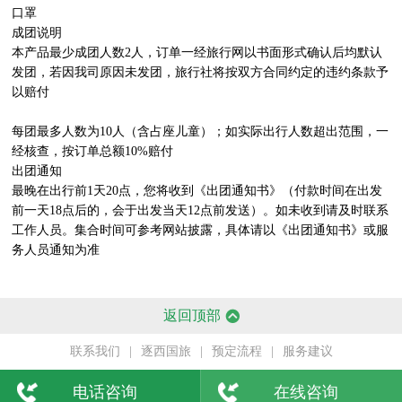
口罩

成团说明

本产品最少成团人数2人，订单一经旅行网以书面形式确认后均默认
发团，若因我司原因未发团，旅行社将按双方合同约定的违约条款予
以赔付

每团最多人数为10人（含占座儿童）；如实际出行人数超出范围，一
经核查，按订单总额10%赔付

出团通知

最晚在出行前1天20点，您将收到《出团通知书》（付款时间在出发
前一天18点后的，会于出发当天12点前发送）。如未收到请及时联系
工作人员。集合时间可参考网站披露，具体请以《出团通知书》或服
务人员通知为准

返回顶部
联系我们
|
逐西国旅
|
预定流程
|
服务建议
电话咨询
在线咨询