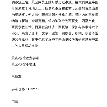
的参观王陵。景区内昊王陵可以走近参观。巨大的倒立半圆
形陵墓立于荒地之上，历史沧桑近在眼前，远处的贺兰山麓
沟壑纵横，使人顿生悲凉壮阔的沧桑之感。景区内的西夏博
物馆（新馆）全新亮相。馆内陈列分为西夏史、西夏文化、
西夏宗教艺术、西夏社会经济、西夏陵、保护与传承等六个
部分。展出了唐卡、文献、泥塑、铜铁器、织物、瓷器等近
5000件藏品，其中包括了近些年来西夏陵考古研究过程中出
土的大量精品文物。

景点/场馆收费参考

景区/场馆小交通

电瓶车

参考价格：CNY20

门票
