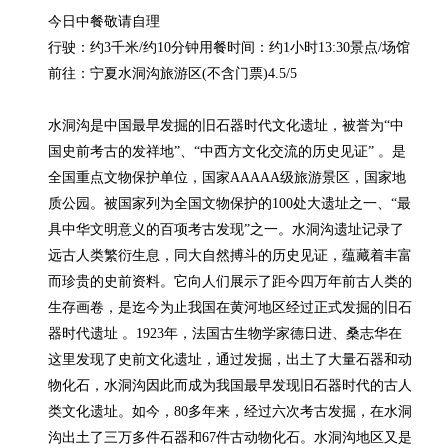
今日中餐敬请自理

行驶：约3千米/约10分钟用餐时间：约1小时13:30景点/场馆

前往：宁夏水洞沟旅游区(不含门票)4.5/5

水洞沟是中国最早发掘的旧石器时代文化遗址，被誉为“中
国史前考古的发祥地”、“中西方文化交流的历史见证” 。是
全国重点文物保护单位，国家AAAAA级旅游景区，国家地
质公园。被国家列为全国文物保护的100处大遗址之一、“最
具中华文明意义的百项考古发现”之一。水洞沟遗址记录了
远古人类繁衍生息，同大自然搏斗的历史见证，蕴藏着丰富
而珍贵的史前资料。它向人们展示了距今四万年前古人类的
生存画卷，是迄今为止我国在黄河地区经过正式发掘的旧石
器时代遗址 。1923年，法国古生物学家德日进、桑志华在
这里发现了史前文化遗址，通过发掘，出土了大量石器和动
物化石，水洞沟因此而成为我国最早发现旧石器时代的古人
类文化遗址。如今，80多年来，经过六次考古发掘，在水洞
沟出土了三万多件石器和67件古动物化石。水洞沟地区又是