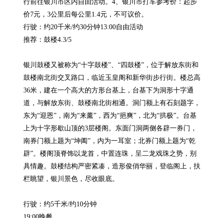
行前往银川市区内自由活动。4、银川市打车参考价：起步
价7元，3公里后每公里1.4元，不可议价。

行驶：约20千米/约30分钟13:00自由活动

推荐：鼓楼4.3/5

银川鼓楼又被称为“十字鼓楼”、“四鼓楼”，位于解放东街和
鼓楼南北街交叉路口，临近玉皇阁和新华街步行街。楼总高
36米，建在一个高大的方形台基上，台基下为洞形十字通
道，与解放东街、鼓楼南北街相通。洞门额上有石刻题字，
东为“迎恩”，南为“来薰”，西为“挹爽”，北为“拱极”。台基
上为十字形歇山顶的3层楼阁。东面门洞两侧各辟一券门，
南券门额上题为“坤阖”，内为一耳室；北券门额上题为“乾
辟”。楼阁顶脊饰以龙首，中置连珠，呈二龙戏珠之势，别
具情趣。鼓楼结构严密紧凑，造形俊俏华丽，登临阁上，扶
栏眺望，银川景色，尽收眼底。

行驶：约5千米/约10分钟

19:00晚餐
