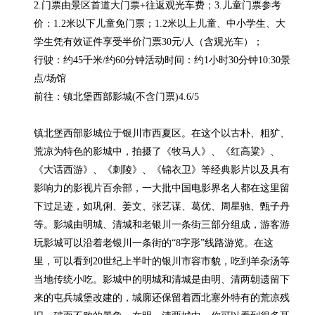
2.门票由景区首道大门票+往返观光车费；3.儿童门票参考
价：1.2米以下儿童免门票；1.2米以上儿童、中小学生、大
学生凭有效证件享受半价门票30元/人（含观光车）；

行驶：约45千米/约60分钟活动时间：约1小时30分钟10:30景
点/场馆

前往：镇北堡西部影城(不含门票)4.6/5

镇北堡西部影城位于银川市西夏区。在这个以古朴、粗犷、
荒凉为特色的影城中，拍摄了《牧马人》、《红高粱》、
《大话西游》、《刺陵》、《锦衣卫》等经典影片以及具有
影响力的影视片百余部，一大批中国电影界名人都在这里留
下过足迹，如巩俐、姜文、张艺谋、葛优、周星驰、甄子丹
等。影城由明城、清城和老银川一条街三部分组成，游客游
玩影城可以沿着老银川一条街的“8字形”线路游览。在这
里，可以看到20世纪上半叶的银川市容市貌，吃到羊杂汤等
当地传统小吃。影城中的明城和清城是由明、清两朝遗留下
来的屯兵城堡改建的，城廓还保留着西北塞外特有的荒凉残