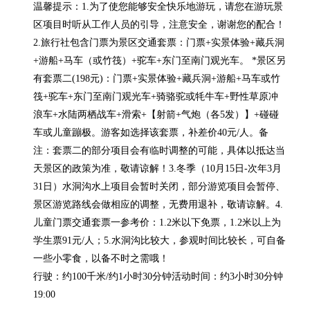
温馨提示：1.为了使您能够安全快乐地游玩，请您在游玩景
区项目时听从工作人员的引导，注意安全，谢谢您的配合！
2.旅行社包含门票为景区交通套票：门票+实景体验+藏兵洞
+游船+马车（或竹筏）+驼车+东门至南门观光车。 *景区另
有套票二(198元)：门票+实景体验+藏兵洞+游船+马车或竹
筏+驼车+东门至南门观光车+骑骆驼或牦牛车+野性草原冲
浪车+水陆两栖战车+滑索+【射箭+气炮（各5发）】+碰碰
车或儿童蹦极。游客如选择该套票，补差价40元/人。备
注：套票二的部分项目会有临时调整的可能，具体以抵达当
天景区的政策为准，敬请谅解！3.冬季（10月15日-次年3月
31日）水洞沟水上项目会暂时关闭，部分游览项目会暂停、
景区游览路线会做相应的调整，无费用退补，敬请谅解。4.
儿童门票交通套票一参考价：1.2米以下免票，1.2米以上为
学生票91元/人；5.水洞沟比较大，参观时间比较长，可自备
一些小零食，以备不时之需哦！

行驶：约100千米/约1小时30分钟活动时间：约3小时30分钟
19:00