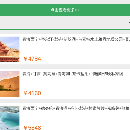
点击查看更多>>
青海西宁+察尔汗盐湖+翡翠湖+乌素特水上雅丹地质公园+莫..
￥4784
青海+甘肃+莫高窟+青海湖+茶卡盐湖+祁连6日5晚私家团...
￥4160
青海西宁+德令哈+青海湖+茶卡盐湖+甘肃敦煌+嘉峪关+张掖..
￥5848