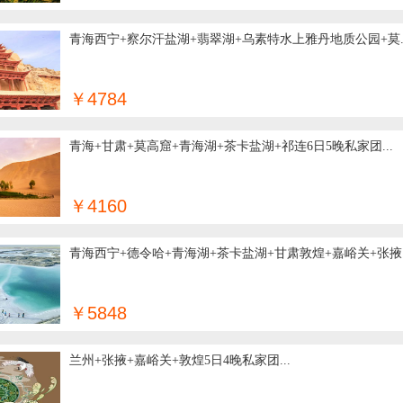
青海西宁+察尔汗盐湖+翡翠湖+乌素特水上雅丹地质公园+莫..
￥4784
青海+甘肃+莫高窟+青海湖+茶卡盐湖+祁连6日5晚私家团...
￥4160
青海西宁+德令哈+青海湖+茶卡盐湖+甘肃敦煌+嘉峪关+张掖..
￥5848
兰州+张掖+嘉峪关+敦煌5日4晚私家团...