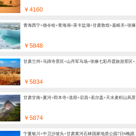
￥4160
青海西宁+德令哈+青海湖+茶卡盐湖+甘肃敦煌+嘉峪关+张掖..
￥5848
甘肃兰州+马蹄寺景区+山丹军马场+张掖七彩丹霞旅游景区+..
￥5834
甘肃甘南+夏河+郎木寺+迭部+宕昌+若尔盖+天水麦积山风景..
￥5874
宁夏银川+中卫沙坡头+甘肃黄河石林国家地质公园7日6晚跟..