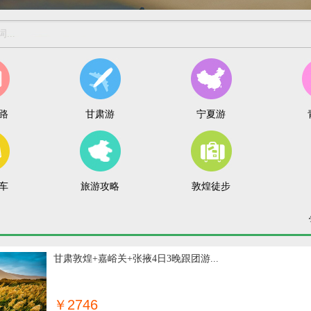
路
甘肃游
宁夏游
车
旅游攻略
敦煌徒步
甘肃敦煌+嘉峪关+张掖4日3晚跟团游...
￥2746