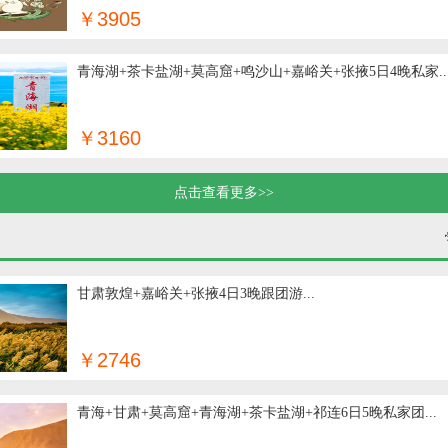
￥3905
青海湖+茶卡盐湖+莫高窟+鸣沙山+嘉峪关+张掖5日4晚私家..
￥3160
点击查看更多>>
甘肃敦煌+嘉峪关+张掖4日3晚跟团游...
￥2746
青海+甘肃+莫高窟+青海湖+茶卡盐湖+祁连6日5晚私家团...