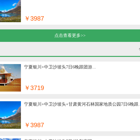
￥3987
点击查看更多>>
宁夏银川+中卫沙坡头7日6晚跟团游...
￥3719
宁夏银川+中卫沙坡头+甘肃黄河石林国家地质公园7日6晚跟..
￥3987