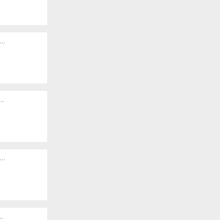
.
.
.
.