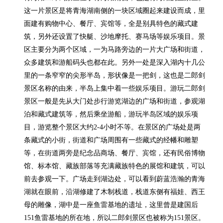
这一片景区是将青海湖南侧的一块区域圈起来建设而成，里
面建有购物中心、餐厅、宾馆等，全是别具特色的藏式建
筑，另外还设置了快艇、沙地摩托、赛马场等娱乐项目。景
区主要分为两个区域，一为马路旁边的一片大广场和街道，
众多建筑和游船码头也都在此。另外一处是深入湖内十几公
里的一条窄窄的尖形半岛，形状像是一把剑，这也是二郎剑
景区名称的由来，半岛上集中着一些娱乐项目。游玩二郎剑
景区一般是先从大门处步行游览湖边的广场和街道，参观湖
泊和藏式建筑等，然后乘坐游船，游玩半岛区域的娱乐项
目，游览整个景区大约2-4小时不等。在景区的广场处是两
条藏式的小街，街道和广场周围有一些藏式的经幡和雕塑
等，在街道两旁是纪念品商场、餐厅、宾馆，还有民俗博物
馆、标本馆、藏族部落等充满藏族特色的展馆和建筑，可以
前去参观一下。广场走到湖边处，可以看到蔚蓝浩瀚的青海
湖就在眼前，沿湖修建了木制栈道，栈道东侧有福娃、西王
母的雕像，湖中是一座鱼雷基地的遗址，这里曾是建国后
151鱼雷基地的所在地，所以二郎剑景区也被称为151景区。