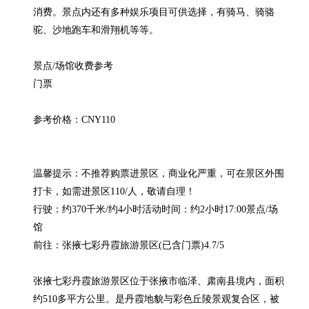
消费。景点内还有多种娱乐项目可供选择，有骑马、骑骆
驼、沙地跑车和滑翔机等等。

景点/场馆收费参考

门票

参考价格：CNY110

温馨提示：不推荐购票进景区，商业化严重，可在景区外围
打卡，如需进景区110/人，敬请自理！

行驶：约370千米/约4小时活动时间：约2小时17:00景点/场
馆

前往：张掖七彩丹霞旅游景区(已含门票)4.7/5

张掖七彩丹霞旅游景区位于张掖市临泽、肃南县境内，面积
约510多平方公里。是丹霞地貌与彩色丘陵景观复合区，被