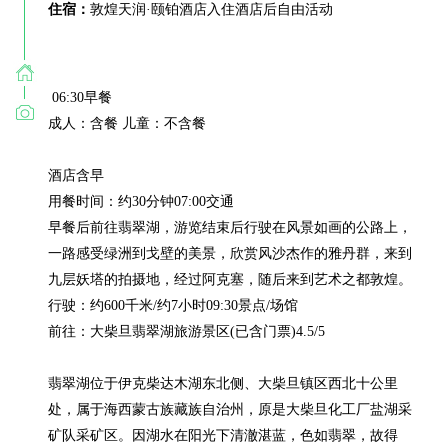
住宿：
敦煌天润·颐铂酒店入住酒店后自由活动
 06:30早餐

成人：含餐 儿童：不含餐

酒店含早

用餐时间：约30分钟07:00交通

早餐后前往翡翠湖，游览结束后行驶在风景如画的公路上，
一路感受绿洲到戈壁的美景，欣赏风沙杰作的雅丹群，来到
九层妖塔的拍摄地，经过阿克塞，随后来到艺术之都敦煌。

行驶：约600千米/约7小时09:30景点/场馆

前往：大柴旦翡翠湖旅游景区(已含门票)4.5/5

翡翠湖位于伊克柴达木湖东北侧、大柴旦镇区西北十公里
处，属于海西蒙古族藏族自治州，原是大柴旦化工厂盐湖采
矿队采矿区。因湖水在阳光下清澈湛蓝，色如翡翠，故得