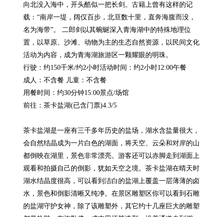
向北没入海中，开头酷似一把长剑。古籍上曾有这样的记
载：“南岸一堤，阔仅百步，北亘数十里，直奔海腹而没，
名为海带”。 二郎剑以其蜿蜒深入青海湖中的特殊地理位
置，以草原、沙滩、动物为主的生态自然资源，以民间文化
活动为内容，成为青海湖旅游区一颗耀眼的明珠。

行驶：约150千米/约2小时活动时间：约2小时12:00午餐

成人：不含餐 儿童：不含餐

用餐时间：约30分钟15:00景点/场馆

前往：茶卡盐湖(已含门票)4.3/5

茶卡盐湖是一座有三千多年历史的盐场，湖水含盐量很大，
会自然结晶成为一片白色的湖面，将天空、云朵和对岸的山
都倒映在湖里，景色非常漂亮。游客还可以赤脚走到湖面上
观看和拍摄自己的倒影，犹如天空之境。茶卡盐湖在晴天时
湖水结晶度很高，可以看到洁白的盐湖上覆盖一层薄薄的卤
水，景色和倒影清晰又纯净。在景区雕塑区你可以看到石雕
的盐湖守护女神，除了该雕塑外，其它约十几座巨大的雕塑