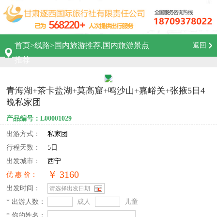
首页
>
线路
>
国内旅游推荐,国内旅游景点
返回
推荐
青海湖+茶卡盐湖+莫高窟+鸣沙山+嘉峪关+张掖5日4
晚私家团
产品编号：L00001029
出游方式：
私家团
行程天数：
5日
出发城市：
西宁
￥ 3160
优 惠 价：
出发时间：
* 出游人数：
成人
儿童
* 你的姓名：