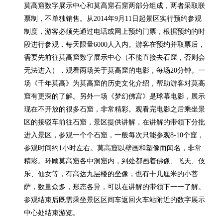
莫高窟数字展示中心和莫高窟石窟两部分组成，两者采取联
票制，不单独销售。从2014年9月11日起景区实行预约参观
制度，游客必须先通过电话或网上预约门票，根据预约的时
段进行参观，每天限量6000人入内。游客在预约并取票后，
需要先前往莫高窟数字展示中心（不能直接去石窟，否则会
无法进入），观看两场关于莫高窟的电影，每场20分钟。一
场《千年莫高》为莫高窟的历史文化介绍，帮助游客对莫高
窟有更深的了解。另外一场《梦幻佛宫》是球幕电影，展示
现在不开放的很多石窟，非常精彩。观看完电影之后乘坐景
区的接驳车前往石窟，景区提供讲解，在讲解的带领下分批
进入景区，参观一个个石窟，一般每次只能参观8-10个窟，
参观时间约1小时左右。莫高窟以壁画和塑像而闻名，非常
精彩。环顾莫高窟各中洞窟内，到处都画着佛像、飞天、伎
乐、仙女等，有高达九层楼的坐像，也有十几厘米的小菩
萨，数量众多，形态各异，可以在讲解的带领下一一了解。
参观结束后既需乘坐景区区间车返回火车站附近的数字展示
中心处结束游览。
