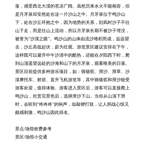
落，感受西北大漠的苍凉广阔。虽然历来水火不能相容，但
是月牙泉却安然处在这一片沙山之中。月牙泉位于鸣沙山
下，处在沙丘环抱之中，因为地势的关系，刮风时沙子不往
山下走，而是往山上流动，所以月牙泉长期不被沙子埋没，
被誉为“沙漠之眼”。鸣沙山的山体由流沙堆积而成，远远望
去，沙丘高低起伏，蔚为壮观。游览景区建议安排在下午，
这样既可以避开中午沙漠中的酷热，还能在夕阳西下时，爬
到山顶遥望远处的沙海和山下的月牙泉，观看唯美的日落。
景区目前提供多种游乐项目，如：骑骆驼、滑沙、滑草、沙
漠摩托车、射箭、直升飞机游览等，其中骑骆驼和滑沙较受
游客欢迎，值得体验。游客进入景区后，游客可以直接爬上
鸣沙山，欣赏完景色后，选择滑沙下山。当你从山顶下滑
时，会听到“咚咚咚”的响声，似敲锣打鼓，让人胆战心惊又
颇感刺激，鸣沙山因此得名。

景点/场馆收费参考

景区/场馆小交通
