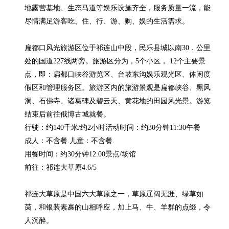
地露营基地、生态马道等娱乐设施齐全，服务质量一流，能
尽情满足游客吃、住、行、游、购、娱的生活需求。

扁都口风光旅游区位于祁连山中段，民乐县城以南30．公里
处的国道227线两旁。旅游区分为，5个小区， 12个主要景
点，即：扁都口峡谷游览区、台坡东沟娱乐观光区、体闲度
假区和管理服务区。旅游区内的旅游景观是扁都峡谷、黑风
洞、石佛寺、诸葛碑及碧云天、黄花地的田园风光景。游览
结束后前往俄博古城就餐。

行驶：约140千米/约2小时活动时间：约30分钟11:30午餐

成人：不含餐 儿童：不含餐

用餐时间：约30分钟12:00景点/场馆

前往：祁连大草原4.6/5

祁连大草原是中国六大草原之一，草原辽阔无涯、绿草如
茵，和银装素裹的山相呼应，加上马、牛、羊群的点缀，令
人沉醉。
