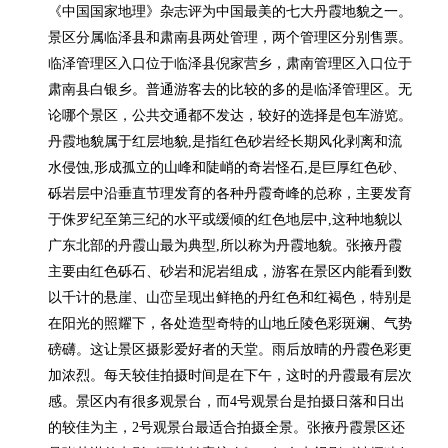
《中国国家地理》杂志评为中国最美的七大丹霞地貌之一。
景区分属临泽县和肃南县两处管理，两个管理区分别售票。
临泽管理区入口位于临泽县倪家营乡，肃南管理区入口位于
肃南县白银乡。普通游客去的比较的多的是临泽管理区。无
论哪个景区，公共交通都不发达，较好的选择是包车游览。
丹霞地貌属于红层地貌,是指红色砂岩经长期风化剥离和流
水侵蚀,形成孤立的山峰和陡峭的奇岩怪石,是巨厚红色砂、
砾岩层中沿垂直节理发育的各种丹霞奇峰的总称，主要发育
于侏罗纪至第三纪的水平或缓倾的红色地层中,这种地貌以
广东北部的丹霞山最为典型,所以称为丹霞地貌。张掖丹霞
主要由红色砾石、砂岩和泥岩组成，游客在景区内能看到数
以千计的悬崖、山峦呈现出鲜艳的丹红色和红褐色，特别是
在阳光的照耀下，各处造型奇特的山地丘陵色彩斑斓、气势
磅礴。这让景区摄影爱好者的天堂。雨后放晴的丹霞色彩更
加浓烈。每天较佳拍摄时间是在下午，这时的丹霞最有层次
感。景区内有很多观景台，而4号观景台是拍摄日落和日出
的较佳为主，2号观景台最适合拍摄全景。张掖丹霞景区还