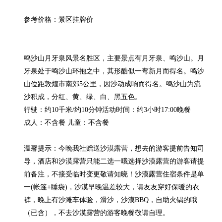
参考价格：景区挂牌价

鸣沙山月牙泉风景名胜区，主要景点有月牙泉、鸣沙山。月
牙泉处于鸣沙山环抱之中，其形酷似一弯新月而得名。鸣沙
山位距敦煌市南郊5公里，因沙动成响而得名。鸣沙山为流
沙积成，分红、黄、绿、白、黑五色。

行驶：约10千米/约10分钟活动时间：约3小时17:00晚餐

成人：不含餐 儿童：不含餐

温馨提示：今晚我社赠送沙漠露营，想去的游客提前告知司
导，酒店和沙漠露营只能二选一哦选择沙漠露营的游客请提
前备注，不接受临时变更敬请知晓！沙漠露营住宿条件是单
一(帐篷+睡袋)，沙漠早晚温差较大，请友友穿好保暖的衣
裤，晚上有沙滩车体验，滑沙，沙漠BBQ，自助火锅的哦
（已含），不去沙漠露营的游客晚餐敬请自理。
