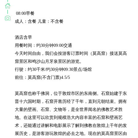
 08:00早餐

成人：含餐 儿童：不含餐

酒店含早

用餐时间：约30分钟09:00交通

今天时间自由，我们会按游客订票时间（莫高窟）接送莫高
窟景区和鸣沙山月牙泉景区的游览。

行驶：约30千米/约30分钟09:30景点/场馆

前往：莫高窟(不含门票)4.5/5

莫高窟也称千佛洞，位于敦煌市区的东南侧。石窟始建于东
晋十六国时期，石窟开凿历经了千年，直到元朝结束。拥有
大量的壁画、石窟、文物等，是全世界闻名的佛教艺术胜
地。在这里可以欣赏到规模浩大内容丰富的石窟和壁画艺
术，还能通过讲解和电影展示了解到佛教在敦煌上千年的发
展历史，是游客游玩敦煌的必去之地。现在的莫高窟景区由