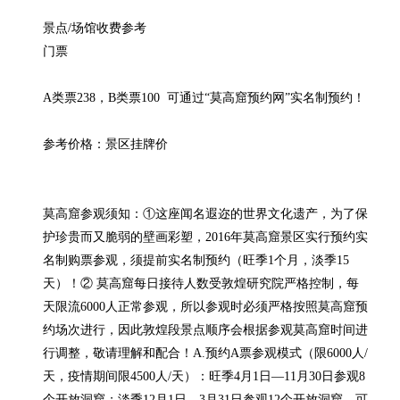
景点/场馆收费参考

门票

A类票238，B类票100  可通过“莫高窟预约网”实名制预约！

参考价格：景区挂牌价

莫高窟参观须知：①这座闻名遐迩的世界文化遗产，为了保
护珍贵而又脆弱的壁画彩塑，2016年莫高窟景区实行预约实
名制购票参观，须提前实名制预约（旺季1个月，淡季15
天）！② 莫高窟每日接待人数受敦煌研究院严格控制，每
天限流6000人正常参观，所以参观时必须严格按照莫高窟预
约场次进行，因此敦煌段景点顺序会根据参观莫高窟时间进
行调整，敬请理解和配合！A.预约A票参观模式（限6000人/
天，疫情期间限4500人/天）：旺季4月1日—11月30日参观8
个开放洞窟；淡季12月1日—3月31日参观12个开放洞窟。可