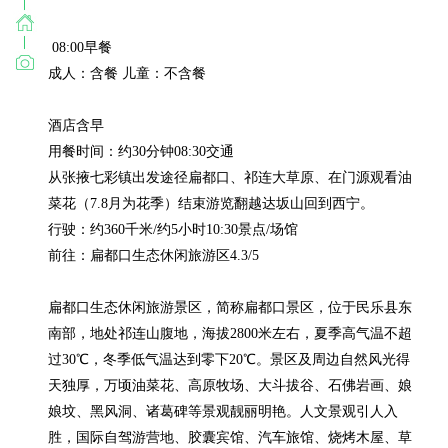
 08:00早餐

成人：含餐 儿童：不含餐

酒店含早

用餐时间：约30分钟08:30交通

从张掖七彩镇出发途径扁都口、祁连大草原、在门源观看油
菜花（7.8月为花季）结束游览翻越达坂山回到西宁。

行驶：约360千米/约5小时10:30景点/场馆

前往：扁都口生态休闲旅游区4.3/5

扁都口生态休闲旅游景区，简称扁都口景区，位于民乐县东
南部，地处祁连山腹地，海拔2800米左右，夏季高气温不超
过30℃，冬季低气温达到零下20℃。景区及周边自然风光得
天独厚，万顷油菜花、高原牧场、大斗拔谷、石佛岩画、娘
娘坟、黑风洞、诸葛碑等景观靓丽明艳。人文景观引人入
胜，国际自驾游营地、胶囊宾馆、汽车旅馆、烧烤木屋、草