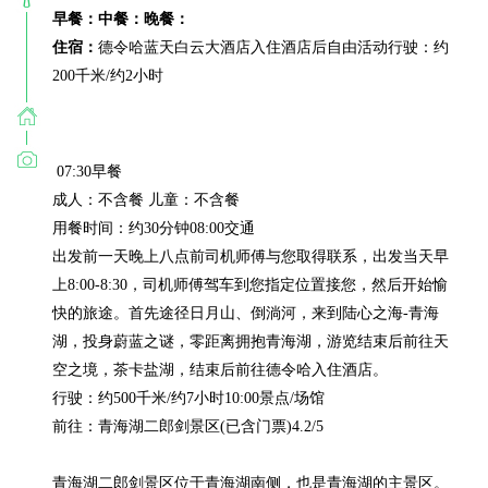
早餐：
中餐：
晚餐：
住宿：
德令哈蓝天白云大酒店入住酒店后自由活动行驶：约
200千米/约2小时
 07:30早餐

成人：不含餐 儿童：不含餐

用餐时间：约30分钟08:00交通

出发前一天晚上八点前司机师傅与您取得联系，出发当天早
上8:00-8:30，司机师傅驾车到您指定位置接您，然后开始愉
快的旅途。首先途径日月山、倒淌河，来到陆心之海-青海
湖，投身蔚蓝之谜，零距离拥抱青海湖，游览结束后前往天
空之境，茶卡盐湖，结束后前往德令哈入住酒店。

行驶：约500千米/约7小时10:00景点/场馆

前往：青海湖二郎剑景区(已含门票)4.2/5

青海湖二郎剑景区位于青海湖南侧，也是青海湖的主景区。