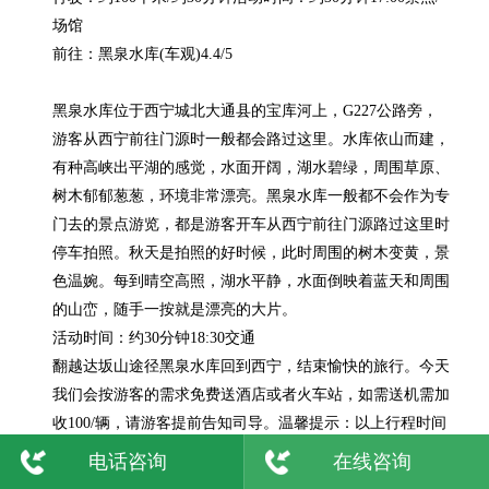
场馆

前往：黑泉水库(车观)4.4/5

黑泉水库位于西宁城北大通县的宝库河上，G227公路旁，
游客从西宁前往门源时一般都会路过这里。水库依山而建，
有种高峡出平湖的感觉，水面开阔，湖水碧绿，周围草原、
树木郁郁葱葱，环境非常漂亮。黑泉水库一般都不会作为专
门去的景点游览，都是游客开车从西宁前往门源路过这里时
停车拍照。秋天是拍照的好时候，此时周围的树木变黄，景
色温婉。每到晴空高照，湖水平静，水面倒映着蓝天和周围
的山峦，随手一按就是漂亮的大片。

活动时间：约30分钟18:30交通

翻越达坂山途径黑泉水库回到西宁，结束愉快的旅行。今天
我们会按游客的需求免费送酒店或者火车站，如需送机需加
收100/辆，请游客提前告知司导。温馨提示：以上行程时间
是按正常班期规划的，青海旅游7.8月为旺季，到时候有部
电话咨询
在线咨询
分路段交通管制或堵车等意外情况，可能对行程产生影响，