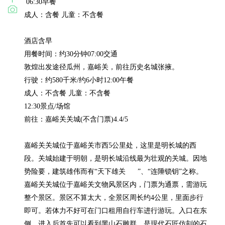
 06:30早餐

成人：含餐 儿童：不含餐

酒店含早

用餐时间：约30分钟07:00交通

敦煌出发途径瓜州，嘉峪关，前往历史名城张掖。

行驶：约580千米/约6小时12:00午餐

成人：不含餐 儿童：不含餐

12:30景点/场馆

前往：嘉峪关关城(不含门票)4.4/5

嘉峪关关城位于嘉峪关市西5公里处，这里是明长城的西
段。关城始建于明朝，是明长城沿线最为壮观的关城。因地
势险要，建筑雄伟而有“天下雄关      ”、“连陲锁钥”之称。
嘉峪关关城位于嘉峪关文物风景区内，门票为通票，需游玩
整个景区。景区不算太大，全景区周长约4公里，里面步行
即可。若体力不好可在门口租用自行车进行游玩。入口在东
侧，进入后首先可以看到黑山石雕群，是现代石匠仿刻的石