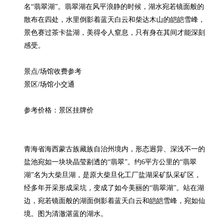
名“翡翠湖”。翡翠湖在风平浪静的时候，湖水宛若镜面般的
散布在四处，水里倒影着蓝天白云和柴达木山的皑皑雪峰，
景色赛过茶卡盐湖，美得令人窒息，只有身在其间才能深刻
感受。

景点/场馆收费参考

景区/场馆小交通

参考价格：景区挂牌价

青海省海西蒙古族藏族自治州境内，形态迥异、深浅不一的
盐池宛如一块块晶莹剔透的“翡翠”。约6平方公里的“翡翠
湖”名为大柴旦湖，是原大柴旦化工厂盐湖采矿队采矿区，
经多年开采形成采坑，变成了如今美丽的“翡翠湖”。站在湖
边，宛若镜面般的湖面倒影着蓝天白云和皑皑雪峰，宛如仙
境。图为清澈湛蓝的湖水。
