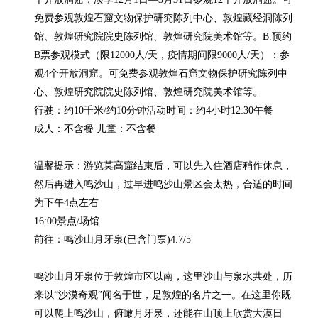
免费参观敦煌石窟文物保护研究陈列中心、敦煌藏经洞陈列
馆、敦煌研究院院史陈列馆、敦煌研究院美术馆等。B.预约
B票参观模式（限12000人/天，疫情期间限9000人/天）：参
观4个开放洞窟。可免费参观敦煌石窟文物保护研究陈列中
心、敦煌研究院院史陈列馆、敦煌研究院美术馆等。

行驶：约10千米/约10分钟活动时间：约4小时12:30午餐

成人：不含餐 儿童：不含餐

温馨提示：游览莫高窟结束后，可以先入住酒店稍作休息，
然后再进入鸣沙山，过早进鸣沙山景区会太热，合适的时间
为下午4点左右

16:00景点/场馆

前往：鸣沙山月牙泉(已含门票)4.7/5

鸣沙山月牙泉位于敦煌市区以南，这里沙山与泉水共处，历
来以“沙漠奇观”闻名于世，是敦煌的名片之一。在这里你既
可以爬上鸣沙山，俯瞰月牙泉，还能在山顶上欣赏大漠日