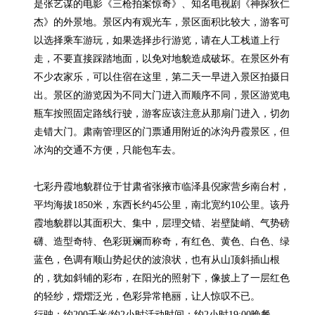
是张艺谋的电影《三枪拍案惊奇》、知名电视剧《神探狄仁
杰》的外景地。景区内有观光车，景区面积比较大，游客可
以选择乘车游玩，如果选择步行游览，请在人工栈道上行
走，不要直接踩踏地面，以免对地貌造成破坏。在景区外有
不少农家乐，可以住宿在这里，第二天一早进入景区拍摄日
出。景区的游览因为不同大门进入而顺序不同，景区游览电
瓶车按照固定路线行驶，游客应该注意从那扇门进入，切勿
走错大门。肃南管理区的门票通用附近的冰沟丹霞景区，但
冰沟的交通不方便，只能包车去。

七彩丹霞地貌群位于甘肃省张掖市临泽县倪家营乡南台村，
平均海拔1850米，东西长约45公里，南北宽约10公里。该丹
霞地貌群以其面积大、集中，层理交错、岩壁陡峭、气势磅
礴、造型奇特、色彩斑斓而称奇，有红色、黄色、白色、绿
蓝色，色调有顺山势起伏的波浪状，也有从山顶斜插山根
的，犹如斜铺的彩布，在阳光的照射下，像披上了一层红色
的轻纱，熠熠泛光，色彩异常艳丽，让人惊叹不已。

行驶：约200千米/约2小时活动时间：约2小时19:00晚餐
