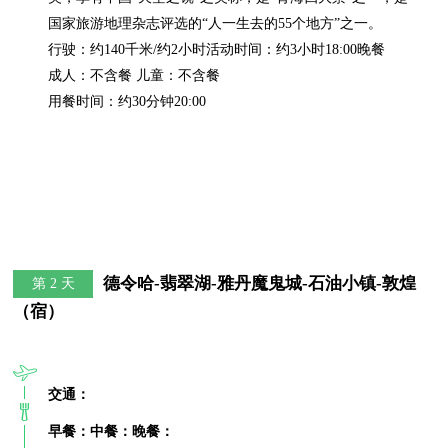
国家旅游地理杂志评选的“人一生去的55个地方”之一。

行驶：约140千米/约2小时活动时间：约3小时18:00晚餐

成人：不含餐 儿童：不含餐

用餐时间：约30分钟20:00
德令哈-翡翠湖-雅丹魔鬼城-石油小镇-敦煌
第 2 天
（宿）
交通：
早餐：
中餐：
晚餐：