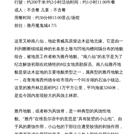
行驶：约200千米/约2小时活动时间：约1小时11:00午餐

成人：不含餐 儿童：不含餐

用餐时间：约30分钟13:00景点/场馆

前往：雅丹魔鬼城4.7/5

这里又称南八仙，地处青臧高原柴达木盆地北缘。它是由一
列列断断续续延伸的长条形土墩与凹地沟槽间隔分布的地貌
组合，被地质工作者称为雅丹地貌。“南八仙”的名字是为了
纪念解放初期在此牺牲的8位女地质勘探员。南八仙雅丹地
貌是柴达木盆地的主要地貌类型之一，属典型的雅丹地貌之
一，在青海海西州德令哈市境内一个叫冷湖的石油小镇边。
这里的雅丹林总面积约2.1万平方公里，平均海拔3260米，
是迄今国内发现较大的风蚀土林群。

雅丹地貌，或者称为风蚀脊，是一种典型的风蚀性地
貌。“雅丹”在维吾尔语中的意思是“具有陡壁的小山包”。由
于风的磨蚀作用，小山包的下部往往遭受较强的剥蚀作用，