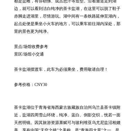
都是盐雕，有弥勒佛、成吉思汗等造型。沿着通道走到湖
边，就可以看到洁白纯净的茶卡盐湖，在这里可以脱了鞋子
赤脚走进湖里，尽情游玩。湖中间有一条铁路延伸至湖内，
起点处便是乘坐小火车的地方，可以乘车前往湖内深处，那
里的景色更为纯净。

景点/场馆收费参考

景区/场馆小交通

茶卡盐湖摆渡车，此车为必须乘坐，费用敬请自理！

参考价格：CNY30

茶卡盐湖位于青海省海西蒙古族藏族自治州乌兰县茶卡镇附
近，盐湖四周雪山环绕，纯净、蓝白、倒影交织，恍若一面
天然明镜。因其旅游资源禀赋可与玻利维亚乌尤尼盐沼相媲
美，享有中国“天空之镜”之美称，是“青海四大景”之一，是