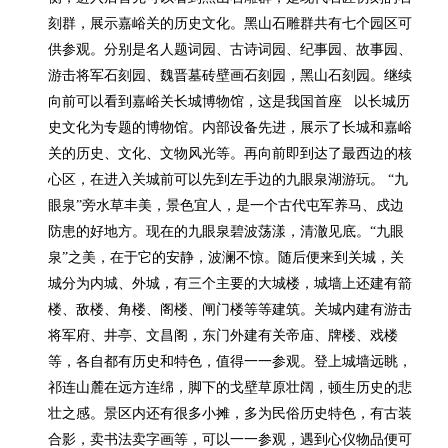
刻群，展示嘉峪关的历史文化。黑山石雕群共有七个园区可
供参观。分别是名人题词园、古诗词园、纪事园、故事园、
游击将军石刻园、魏晋墓砖壁画石刻园，黑山石刻园。继续
向前可以看到嘉峪关长城博物馆，这是我国首座   以长城历
史文化为专题的博物馆。内部设备先进，展示了长城和嘉峪
关的历史、文化、文物风光等。再向前即到达了最西边的核
心区，在进入关城前可以先到左手边的九眼泉湖游玩。 “九
眼泉”旁水草丰美，景色宜人，是一个古代屯军养马、戍边
防患的好地方。现在的九眼泉碧波荡漾，清澈见底。“九眼
泉”之美，在于它的安静，波澜不惊。随后便来到关城，关
城分为内城、外城，有三个主要的大城楼，城墙上还建有箭
楼、敌楼、角楼、阁楼、闸门楼等等建筑。关城内建有游击
将军府、井亭、文昌阁，东门外建有关帝庙、牌楼、戏楼
等，各自都有历史和特色，值得一一参观。登上城墙远眺，
祁连山麓在远方连绵，脚下的戈壁草原壮阔，顿生历史的悲
壮之感。景区内还有很多小摊，多为民俗历史特色，有古装
合影，卖书法卖字画等，可以一一参观，遇到心仪物品便可