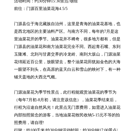
活动时间：约30分钟15:30景点/场馆

前往：门源百里油菜花海4.5/5

门源县位于海北藏族自治州，这里是青海的油菜花基地，也
是西北地区的主要油料产区。与南方不同，每年的7月是这
里油菜花开的季节。油菜花并不稀奇，很多地方都有，但是
门源县的油菜花和南方油菜花完全不同。西起青石嘴、东到
玉隆滩、北到与甘肃交界的冷龙岭、南到大坂山，门源油菜
花绵延近百公里，放眼望去，整个油菜花田犹如金色的大海
一眼望不到头，在高原的蓝天白云和雪山的映衬下，有一种
铺天盖地的大西北气概。

门源油菜花为季节性景点，此行程能观赏油菜花的季节为
（每年7月初-8月初，请注意该信息），油菜花季结束后，
行程为沿途自然风光！此景点无门票费用，如需进入油菜花
内部拍照留念的游客，当地油菜花牧民收纳5-15元不等的拍
照费用，请自理!

行驶：约100千米/约30分钟活动时间：约30分钟17:00景点/