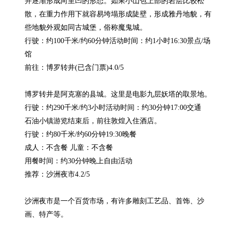
并逐渐形成向里凹的形态。如果小山包上部的岩层比较松
散，在重力作用下就容易垮塌形成陡壁，形成雅丹地貌，有
些地貌外观如同古城堡，俗称魔鬼城。

行驶：约100千米/约60分钟活动时间：约1小时16:30景点/场
馆

前往：博罗转井(已含门票)4.0/5

博罗转井是阿克塞的县城。这里是电影九层妖塔的取景地。

行驶：约290千米/约3小时活动时间：约30分钟17:00交通

石油小镇游览结束后，前往敦煌入住酒店。

行驶：约80千米/约60分钟19:30晚餐

成人：不含餐 儿童：不含餐

用餐时间：约30分钟晚上自由活动

推荐：沙洲夜市4.2/5

沙洲夜市是一个百货市场，有许多雕刻工艺品、首饰、沙
画、特产等。
