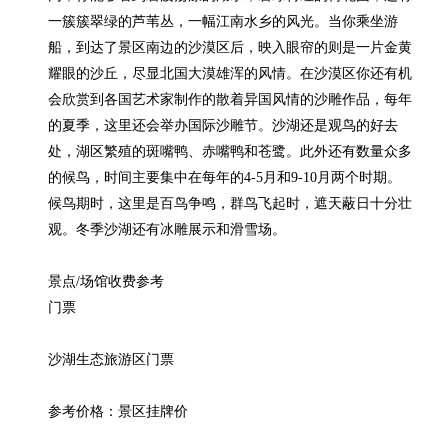
一簇簇翠绿的芦苇丛，一幅江南水乡的风光。当你乘坐游
船，到达了景区南边的沙漠区后，映入眼帘的则是一片金黄
耀眼的沙丘，尽显北国大漠雄浑的风情。在沙漠区你还有机
会欣赏到各国艺术家制作的散着异国风情的沙雕作品，每年
的夏季，这里还会举办国际沙雕节。沙湖还是观鸟的好去
处，湖区繁殖的斑嘴鸭、赤嘴鸭和苍鹭。此外还有数量众多
的候鸟，时间主要集中在每年的4-5月和9-10月两个时期。
候鸟期时，这里是百鸟争鸣，群鸟飞起时，遮天蔽日十分壮
观。冬季沙湖还有冰雕展示和滑雪场。

景点/场馆收费参考

门票

沙湖生态旅游区门票

参考价格：景区挂牌价
