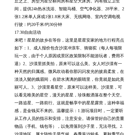
丘之上、房型为星空标间房和星空大床房。内有独立卫生
间，提供24h热水洗浴、智能马桶、空气净化器、28平米、2
张1.2米单人床或1张1.8米大床、无线网络、室内空调电视

行驶：约20千米/约30分钟

17:30自由活动

来吧！星星的故乡在等你，这里是星星安家的地方行程亮点
如下：1、成人报价包含沙漠冲浪车、骑骆驼（每人每项限
玩一次，由于个人原因或景区政策限制不能游玩者，费用不
退）2、沙漠里抓美拍，原来可以这么美。女人对沙漠有一
种天然的归属感。微风吹动着你那闪闪发光的披肩柔发，在
淡淡入鬓的娥眉间，在碧水漓漓的眼睛里，你竟就是如此美
丽可人。3、沙漠里看星空，原来可以这样美。沙漠里，可
以看见唯美的星空，漫天的星星，珍珠般洒落在整个天空。
一路追星、一路前行。这就是畅享中的星星露营，这种幸福
感，是金钱买不来的。温馨提示：1.游玩项目时，一定要听
从工作人员的指示和安排，注意安全。请保管好自己的贵重
物品（手机、钱包等），以免滑落到沙子里，无法寻找。2.
沙漠地区，属大陆性干旱气候，春季风沙较多，夏秋季节白