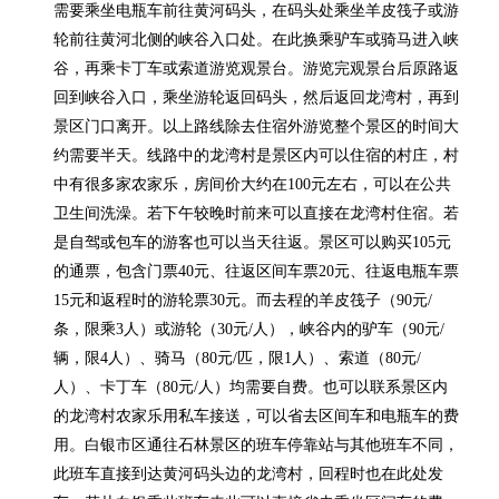
需要乘坐电瓶车前往黄河码头，在码头处乘坐羊皮筏子或游
轮前往黄河北侧的峡谷入口处。在此换乘驴车或骑马进入峡
谷，再乘卡丁车或索道游览观景台。游览完观景台后原路返
回到峡谷入口，乘坐游轮返回码头，然后返回龙湾村，再到
景区门口离开。以上路线除去住宿外游览整个景区的时间大
约需要半天。线路中的龙湾村是景区内可以住宿的村庄，村
中有很多家农家乐，房间价大约在100元左右，可以在公共
卫生间洗澡。若下午较晚时前来可以直接在龙湾村住宿。若
是自驾或包车的游客也可以当天往返。景区可以购买105元
的通票，包含门票40元、往返区间车票20元、往返电瓶车票
15元和返程时的游轮票30元。而去程的羊皮筏子（90元/
条，限乘3人）或游轮（30元/人），峡谷内的驴车（90元/
辆，限4人）、骑马（80元/匹，限1人）、索道（80元/
人）、卡丁车（80元/人）均需要自费。也可以联系景区内
的龙湾村农家乐用私车接送，可以省去区间车和电瓶车的费
用。白银市区通往石林景区的班车停靠站与其他班车不同，
此班车直接到达黄河码头边的龙湾村，回程时也在此处发