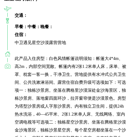
交通：
早餐：
中餐：
晚餐：
住宿：
中卫遇见星空沙漠露营营地

此产品入住房型：白色风情帐篷说明须知：帐篷大4*4m、
高2m，内部空间宽敞。帐篷内有2张1.2米单人床，床单、被
罩、枕套一客一换，干净卫生。营地提供有水冲式公共卫生
间、公共洗漱淋浴间。露营住宿自费升级可选项如下：可选
项一：独栋沙景房。坐落在腾格里沙漠深处金沙海景区，独
栋沙景房、落地窗四面环沙，拉开窗帘便是沙漠景色。房型
为塔型沙景房或人字形沙景房。内有独立卫生间，提供24h
热水洗浴，40—45平米、2张1.2米单人床、无线网络、室内
空调电视等可选项二：独栋星空沙景房。坐落在腾格里沙漠
金沙海景区，独栋沙景星空房、每个星空房都坐落在一个沙