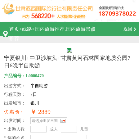
首页
>
线路
>
国内旅游推荐,国内旅游景点
返回
推荐
宁夏银川+中卫沙坡头+甘肃黄河石林国家地质公园7
日6晚半自助游
产品编号：L0000470
出游方式：
半自助游
行程天数：
7日
出发城市：
银川
￥ 2889
优 惠 价：
出发时间：
* 出游人数：
成人
儿童
* 你的姓名：