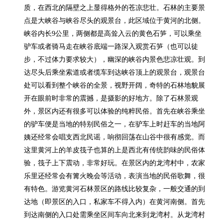
质，在西北的隔壁之上显得格外的苍凉悲壮。石林的主要景
点是大峡谷与峡谷尽头的观景台，此区域位于黄河的北侧。
峡谷内长9公里，两侧都是高耸入云的黄色石笋，可以乘坐
驴车或者骑马走在峡谷底端一路深入观赏石笋（也可以徒
步，不过体力要求较大），幽深的峡谷内景色悲凉壮观。到
达尽头后乘坐索道或者缆车到达峡谷顶上的观景台，观景台
处可以看到整个峡谷的全景，视野开阔，奇特的石林地貌展
开在眼前时非常的震撼，是摄影的好地方。除了石林景观
外，景区内还有很多可以体验的纯粹民俗。首先在峡谷乘坐
的驴车便是当地的特别民俗之一，在驴车上时赶车的当地阿
姨还经常会唱支西北民谣，响彻回荡在山谷中很有感觉。而
这里黄河上的羊皮筏子也算的上是西北有传统韵味的民俗体
验，筏子上下震动，非常好玩。在景区内的龙湾村中，农家
乐里还经常会有篝火晚会等活动，表演当地的民俗歌舞，很
有特色。游览黄河石林景区的路线比较复杂，一般交通的到
达地（即景区的入口，私家车不得入内）在黄河南侧。首先
到达南侧的入口处需乘坐区间车向北来到龙湾村。从龙湾村