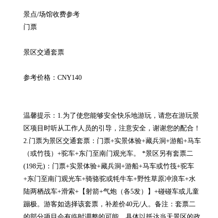
景点/场馆收费参考

门票

景区交通套票

参考价格：CNY140

温馨提示：1.为了使您能够安全快乐地游玩，请您在游玩景
区项目时听从工作人员的引导，注意安全，谢谢您的配合！
2.门票为景区交通套票：门票+实景体验+藏兵洞+游船+马车
（或竹筏）+驼车+东门至南门观光车。 *景区另有套票二
(198元)：门票+实景体验+藏兵洞+游船+马车或竹筏+驼车
+东门至南门观光车+骑骆驼或牦牛车+野性草原冲浪车+水
陆两栖战车+滑索+【射箭+气炮（各5发）】+碰碰车或儿童
蹦极。游客如选择该套票，补差价40元/人。备注：套票二
的部分项目会有临时调整的可能，具体以抵达当天景区的政