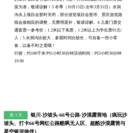
策为准，敬请谅解！3.冬季（10月15日-次年3月31日）水洞
沟水上项目会暂时关闭，部分游览项目会暂停、景区游览路
线会做相应的调整，无费用退补，敬请谅解。4.儿童门票交
通套票一参考价：1.2米以下免票，1.2米以上为学生票91元/
人；5.水洞沟比较大，参观时间比较长，可自备一些小零
食，以备不时之需哦！

行驶：约100千米/约1小时30分钟活动时间：约3小时30分钟
19:00
银川-沙坡头-66号公路-沙漠露营地（疯玩沙
第 3 天
坡头、打卡66号网红公路酷飒无人区、超酷沙漠露营与
星空银河做伴）