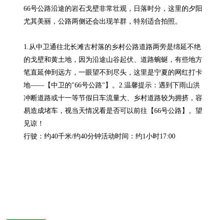
66号公路沿途的岩石戈壁非常壮观，日落时分，这里的夕阳
尤其美丽，公路两侧还会出现羊群，特别适合拍照。

1.从中卫通往北长滩古村落的乡村公路道路两旁是绵延不绝
的戈壁和黄土地，因为沿途山谷起伏、道路蜿蜒，有些地方
笔直延伸到远方，一眼望不到尽头，这里是宁夏的网红打卡
地——【中卫的"66号公路"】。2.温馨提示：遇到下雨山洪
冲断道路或十一等节假日车流量大、乡村道路较为拥挤，容
易造成堵车，视当天情况看是否可以前往【66号公路】。望
见谅！

行驶：约40千米/约40分钟活动时间：约1小时17:00