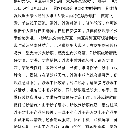
票40元/人；4.夏季黄河汛期、大风等恶劣天气、冬季（10月
15日-次年3月31日），景区内部分项目会暂时关闭，具体情
况以当天景区通知为准！5.景区内特色娱乐项目：黄河飞
索、羊皮筏子漂流、滑沙、沙漠冲浪车，骑骆驼等，您可以
根据个人喜好自由选择，自愿自费参加，具体价格以景区公
示价格为准。6.沙坡头分南北两区，南区黄河区可观赏到大
漠与黄河的奇妙结合。北区腾格里大漠区，在这里您可以欣
赏到一望无际的大沙漠，感受生命的奇迹。7.沙漠旅游请做
好防晒、防暑、防寒措施：沙漠中紫外线较强，请涂防晒
霜，穿透气性好、吸汗的长袖、长裤，准备帽子、纱巾（或
脖套）、墨镜（在晴朗的天气，沙漠中的光线会很强烈，所
以注意遮阳）。沙漠中比较晒，容易脱水，适量参与沙漠中
的活动，准备防中暑的药物。同时沙漠温差较大，冬季、夏
季服装均应具备，要带好衣物做好防寒工作；8.沙漠旅游请
做好防沙措施：由于沙子细小，所以到沙漠旅游一定要注意
沙子对电子产品的侵蚀，一旦不小心沙子进入到电子产品里
面就不容易清洗，还会造成损坏。比如手机、相机屏幕、伸
缩镜头和一些电子产品的USB接口等等，可备防尘袋、保鲜