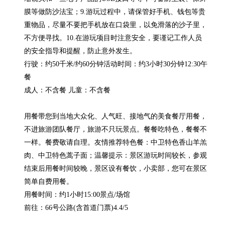
膜等做防沙法宝；9.游玩过程中，请保管好手机、钱包等贵
重物品，尽量不要把手机放在口袋里，以免滑落的沙子里，
不方便寻找。10.在游玩项目时注意安全，要谨记工作人员
的安全指导和提醒，防止意外发生。

行驶：约50千米/约60分钟活动时间：约3小时30分钟12:30午
餐

成人：不含餐 儿童：不含餐

用餐带您到当地大众化、人气旺、接地气的美食餐厅用餐，
不进旅游团队餐厅，旅游不只玩景点。餐餐吃特色，餐餐不
一样。餐费敬请自理。友情推荐特色餐：中卫特色香山羊羔
肉、中卫特色蒿子面；温馨提示：景区游玩时间较长，参观
结束后用餐时间较晚，景区设有餐饮，小卖部，您可在景区
简单自费用餐。

用餐时间：约1小时15:00景点/场馆

前往：66号公路(含首道门票)4.4/5
