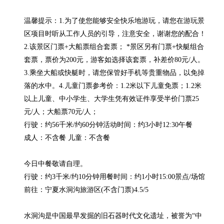
温馨提示：1.为了使您能够安全快乐地游玩，请您在游玩景
区项目时听从工作人员的引导，注意安全，谢谢您的配合！
2.该景区门票+大船票组合套票； *景区另有门票+快艇组合
套票，票价为200元，游客如选择该套票，补差价80元/人。
3.乘坐大船或快艇时，请您保管好手机等贵重物品，以免掉
落的水中。4.儿童门票参考价：1.2米以下儿童免票；1.2米
以上儿童、中小学生、大学生凭有效证件享受半价门票25
元/人；大船票70元/人；

行驶：约56千米/约60分钟活动时间：约3小时12:30午餐

成人：不含餐 儿童：不含餐

今日中餐敬请自理。

行驶：约3千米/约10分钟用餐时间：约1小时15:00景点/场馆

前往：宁夏水洞沟旅游区(不含门票)4.5/5

水洞沟是中国最早发掘的旧石器时代文化遗址，被誉为“中