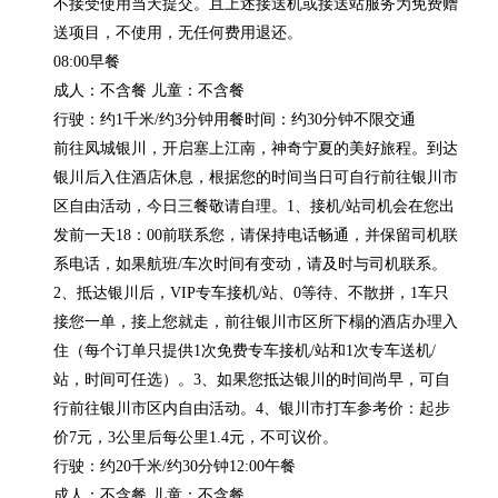
不接受使用当天提交。且上述接送机或接送站服务为免费赠
送项目，不使用，无任何费用退还。

08:00早餐

成人：不含餐 儿童：不含餐

行驶：约1千米/约3分钟用餐时间：约30分钟不限交通

前往凤城银川，开启塞上江南，神奇宁夏的美好旅程。到达
银川后入住酒店休息，根据您的时间当日可自行前往银川市
区自由活动，今日三餐敬请自理。1、接机/站司机会在您出
发前一天18：00前联系您，请保持电话畅通，并保留司机联
系电话，如果航班/车次时间有变动，请及时与司机联系。
2、抵达银川后，VIP专车接机/站、0等待、不散拼，1车只
接您一单，接上您就走，前往银川市区所下榻的酒店办理入
住（每个订单只提供1次免费专车接机/站和1次专车送机/
站，时间可任选）。3、如果您抵达银川的时间尚早，可自
行前往银川市区内自由活动。4、银川市打车参考价：起步
价7元，3公里后每公里1.4元，不可议价。

行驶：约20千米/约30分钟12:00午餐

成人：不含餐 儿童：不含餐
