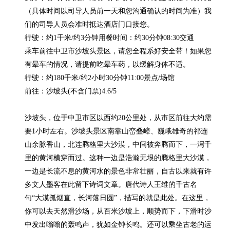
（具体时间以司导人员前一天和您沟通确认的时间为准）我
们的司导人员会准时抵达酒店门口接您。

行驶：约1千米/约3分钟用餐时间：约30分钟08:30交通

乘车前往中卫市沙坡头景区，请您全程系好安全带！如果您
有晕车的情况，请提前吃晕车药，以缓解身体不适。

行驶：约180千米/约2小时30分钟11:00景点/场馆

前往：沙坡头(不含门票)4.6/5

沙坡头，位于中卫市区以西约20公里处，从市区前往大约需
要1小时左右。沙坡头景区南靠山峦叠嶂、巍峨雄奇的祁连
山余脉香山，北连腾格里大沙漠，中间被奔腾而下，一泻千
里的黄河横穿而过。这种一边是浩瀚无垠的腾格里大沙漠，
一边是长流不息的黄河水的景色非常壮丽，自古以来就有许
多文人墨客在此留下诗词文章。唐代诗人王维的千古名
句“大漠孤烟直，长河落日圆”，描写的就是此处。在这里，
你可以去天然滑沙场，从百米沙坡上，顺势而下，下滑时沙
中发出嗡嗡的轰鸣声，犹如金钟长鸣。还可以乘坐古老的运