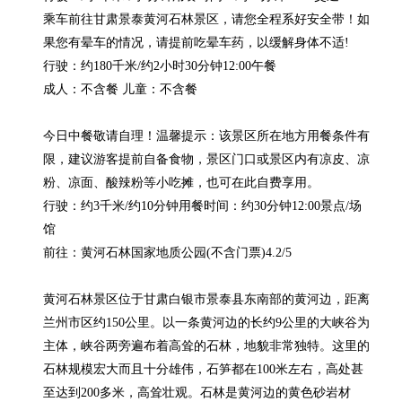
乘车前往甘肃景泰黄河石林景区，请您全程系好安全带！如
果您有晕车的情况，请提前吃晕车药，以缓解身体不适!

行驶：约180千米/约2小时30分钟12:00午餐

成人：不含餐 儿童：不含餐

今日中餐敬请自理！温馨提示：该景区所在地方用餐条件有
限，建议游客提前自备食物，景区门口或景区内有凉皮、凉
粉、凉面、酸辣粉等小吃摊，也可在此自费享用。

行驶：约3千米/约10分钟用餐时间：约30分钟12:00景点/场
馆

前往：黄河石林国家地质公园(不含门票)4.2/5

黄河石林景区位于甘肃白银市景泰县东南部的黄河边，距离
兰州市区约150公里。以一条黄河边的长约9公里的大峡谷为
主体，峡谷两旁遍布着高耸的石林，地貌非常独特。这里的
石林规模宏大而且十分雄伟，石笋都在100米左右，高处甚
至达到200多米，高耸壮观。石林是黄河边的黄色砂岩材