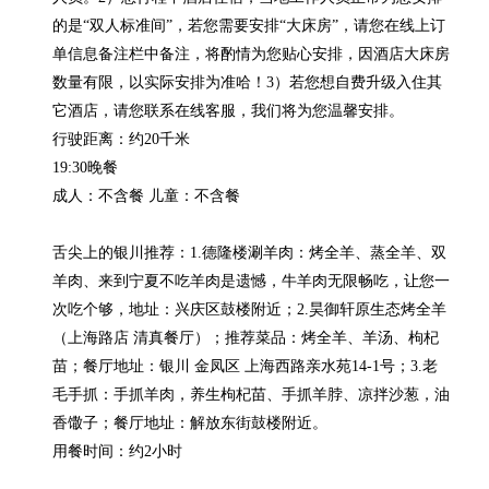
的是“双人标准间”，若您需要安排“大床房”，请您在线上订
单信息备注栏中备注，将酌情为您贴心安排，因酒店大床房
数量有限，以实际安排为准哈！3）若您想自费升级入住其
它酒店，请您联系在线客服，我们将为您温馨安排。

行驶距离：约20千米

19:30晚餐

成人：不含餐 儿童：不含餐

舌尖上的银川推荐：1.德隆楼涮羊肉：烤全羊、蒸全羊、双
羊肉、来到宁夏不吃羊肉是遗憾，牛羊肉无限畅吃，让您一
次吃个够，地址：兴庆区鼓楼附近；2.昊御轩原生态烤全羊
（上海路店 清真餐厅）；推荐菜品：烤全羊、羊汤、枸杞
苗；餐厅地址：银川 金凤区 上海西路亲水苑14-1号；3.老
毛手抓：手抓羊肉，养生枸杞苗、手抓羊脖、凉拌沙葱，油
香馓子；餐厅地址：解放东街鼓楼附近。

用餐时间：约2小时