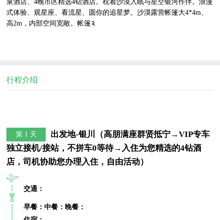
泉酒店、4晚市区精选4钻酒店。枕着沙漠入眠与星空银河作伴。浪漫
式体验、观星座、看流星、圆你的追星梦。沙漠露营帐篷大4*4m、
高2m，内部空间宽敞。帐篷༉
行程介绍
出发地-银川（高朋满座群贤抵宁→VIP专车
第 1 天
独立接机/接站，不拼车0等待→入住为您精选的4钻酒
店，司机协助您办理入住，自由活动）
交通：
早餐：
中餐：
晚餐：
住宿：