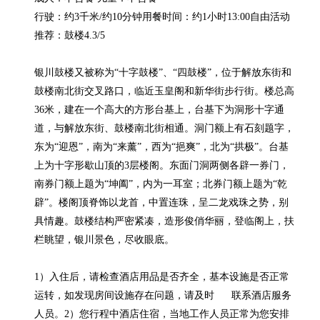
行驶：约3千米/约10分钟用餐时间：约1小时13:00自由活动

推荐：鼓楼4.3/5

银川鼓楼又被称为“十字鼓楼”、“四鼓楼”，位于解放东街和
鼓楼南北街交叉路口，临近玉皇阁和新华街步行街。楼总高
36米，建在一个高大的方形台基上，台基下为洞形十字通
道，与解放东街、鼓楼南北街相通。洞门额上有石刻题字，
东为“迎恩”，南为“来薰”，西为“挹爽”，北为“拱极”。台基
上为十字形歇山顶的3层楼阁。东面门洞两侧各辟一券门，
南券门额上题为“坤阖”，内为一耳室；北券门额上题为“乾
辟”。楼阁顶脊饰以龙首，中置连珠，呈二龙戏珠之势，别
具情趣。鼓楼结构严密紧凑，造形俊俏华丽，登临阁上，扶
栏眺望，银川景色，尽收眼底。

1）入住后，请检查酒店用品是否齐全，基本设施是否正常
运转，如发现房间设施存在问题，请及时      联系酒店服务
人员。2）您行程中酒店住宿，当地工作人员正常为您安排