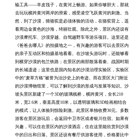
输工具——羊皮筏子，在黄河上畅游。如果你够胆大，那就
去玩玩横跨黄河两岸的滑索，感受凌空飞跃黄河的刺激。当
然，到了沙漠，骑骆驼是必须体验的活动，在骆驼背上，遥
看周边金黄色的沙海，绮丽壮观。除此之外，景区内还设有
沙漠摩托车、沙漠穿越、自驾越野车等游乐项目。这里还是
《爸爸去哪儿》的拍摄地之一，有兴趣的游客可以去景区内
的亲子互动区和拍摄基地看看。在沙坡头游玩时，还能够看
到横穿沙漠的包兰铁路；在景区的南部散落着秦、战国时期
的长城遗迹；这里也是国内知名的沙漠治理实验区，实验区
中的“麦草方格”被誉为治沙史上的奇迹。而在景区大门附近
的沙漠博物馆里，可以了解到沙漠的形成与发展等知识。沙
坡头景区新建了一个3D的玻璃栈桥，横跨黄河，全长210
米，宽2.6米，垂直高度10米，以透明玻璃和3D绘画相结合
的模式，让人体验到惊险刺激。此景区单独收费30元。多数
游客在景区游玩后，会返回中卫市区或者银川住宿。如果有
兴趣，可以住在景区内的沙漠酒店，住在这里能欣赏到沙漠
中的日出和日落。景区还设有餐厅供游客使用，价格要比中