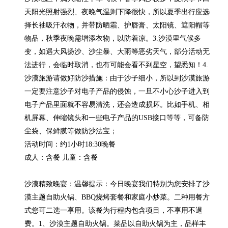
天阳光照射强烈、夜晚气温则下降很快，所以夏季出行应选
择长袖吸汗衣物，并带防晒霜、护唇膏、太阳镜、遮阳帽等
物品，秋季夜晚需增添衣物，以防着凉。3.沙漠里气候多
变，如遇大风扬沙、沙尘暴、大雨等恶劣天气，部分活动无
法进行，会临时取消，也有可能会看不到星空，望悉知！4.
沙漠旅游请做好防沙措施：由于沙子细小，所以到沙漠旅游
一定要注意沙子对电子产品的侵蚀，一旦不小心沙子进入到
电子产品里面就不容易清洗，还会造成损坏。比如手机、相
机屏幕、伸缩镜头和一些电子产品的USB接口等等，可备防
尘袋、保鲜膜等做防沙法宝；

活动时间：约1小时18:30晚餐

成人：含餐 儿童：含餐

沙漠精致晚宴：温馨提示：今日晚宴我们特别为您安排了沙
漠主题自助火锅、BBQ烧烤套餐和家庭小炒菜。二种用餐方
式您可二选一享用。该餐为行程内包含项目，不享用不退
费。1、沙漠主题自助火锅。菜品以自助火锅为主，品样丰