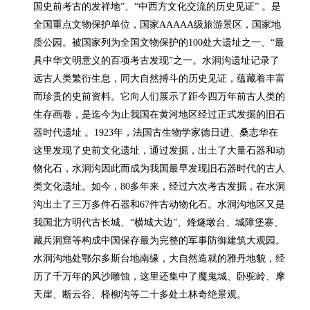
国史前考古的发祥地”、“中西方文化交流的历史见证” 。是
全国重点文物保护单位，国家AAAAA级旅游景区，国家地
质公园。被国家列为全国文物保护的100处大遗址之一、“最
具中华文明意义的百项考古发现”之一。水洞沟遗址记录了
远古人类繁衍生息，同大自然搏斗的历史见证，蕴藏着丰富
而珍贵的史前资料。它向人们展示了距今四万年前古人类的
生存画卷，是迄今为止我国在黄河地区经过正式发掘的旧石
器时代遗址 。1923年，法国古生物学家德日进、桑志华在
这里发现了史前文化遗址，通过发掘，出土了大量石器和动
物化石，水洞沟因此而成为我国最早发现旧石器时代的古人
类文化遗址。如今，80多年来，经过六次考古发掘，在水洞
沟出土了三万多件石器和67件古动物化石。水洞沟地区又是
我国北方明代古长城、“横城大边”、烽燧墩台、城障堡寨、
藏兵洞窟等构成中国保存最为完整的军事防御建筑大观园。
水洞沟地处鄂尔多斯台地南缘，大自然造就的雅丹地貌，经
历了千万年的风沙雕蚀，这里还集中了魔鬼城、卧驼岭、摩
天崖、断云谷、柽柳沟等二十多处土林奇绝景观。
