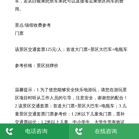
车，若从白银乘此班车来此可以直接省去乘坐区间车的费
用。

景点/场馆收费参考

门票

该景区交通套票125元/人：首道大门票+景区大巴车+电瓶车

参考价格：景区挂牌价

温馨提示：1.为了使您能够安全快乐地游玩，请您在游玩景
区项目时听从工作人员的引导，注意安全，谢谢您的配合！
2.该景区交通套票：首道大门票+景区大巴车+电瓶车；3.儿
童景区交通套票门票参考价：1.2米以下儿童免门票，需补
交通票60元；1.2米以上儿童、中小学生、大学生凭有效证
件享受半价门票75元/人；4.景区内的参观路线及游览项目，
电话咨询
在线咨询
会根据天气和黄河水情况随时调整，具体安排以当天景区通