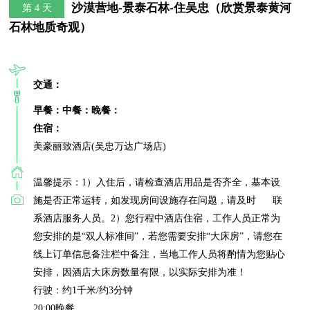
沙漠营地-景泰石林-住吴忠（欣赏景泰黄河
第 4 天
石林地质奇观）
交通：
早餐：
中餐：
晚餐：
住宿：
美豪丽致酒店(吴忠万达广场店)

温馨提示：1）入住后，请检查酒店用品是否齐全，基本设
施是否正常运转，如发现房间设施存在问题，请及时      联
系酒店服务人员。2）您行程中酒店住宿，工作人员正常为
您安排的是“双人标准间”，若您需要安排“大床房”，请您在
线上订单信息备注栏中备注，当地工作人员将酌情为您贴心
安排，因酒店大床房数量有限，以实际安排为准！

行驶：约1千米/约3分钟

20:00晚餐
