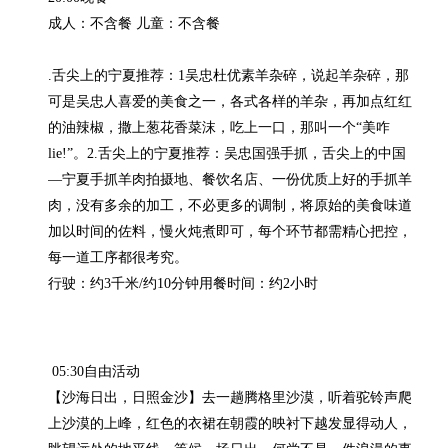
成人：不含餐 儿童：不含餐

.舌尖上的宁夏推荐：1吴忠杜优素羊杂碎，说起羊杂碎，那
可是吴忠人喜爱的美食之一，各式各样的羊杂，再加点红红
的油辣椒，撒上葱花香菜沫，吃上一口，那叫一个“美咋
lie!”。2.舌尖上的宁夏推荐：吴忠国强手抓，舌尖上的中国
—宁夏手抓羊肉拍摄地、餐饮名店、一份优质上好的手抓羊
肉，没有多余的加工，不必更多的调制，将原始的美食味道
加以时间的佐料，慢火炖煮即可，每个环节都需精心把控，
每一道工序都很考究。

行驶：约3千米/约10分钟用餐时间：约2小时
 05:30自由活动

【沙海日出，日照金沙】去一趟腾格里沙漠，听着驼铃声爬
上沙漠的上峰，红色的衣裙在朝霞的映衬下越发显得动人，