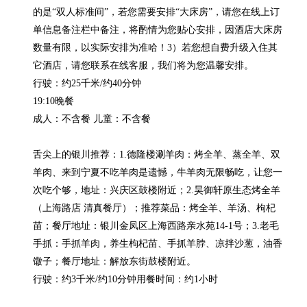
的是“双人标准间”，若您需要安排“大床房”，请您在线上订
单信息备注栏中备注，将酌情为您贴心安排，因酒店大床房
数量有限，以实际安排为准哈！3）若您想自费升级入住其
它酒店，请您联系在线客服，我们将为您温馨安排。

行驶：约25千米/约40分钟

19:10晚餐

成人：不含餐 儿童：不含餐

舌尖上的银川推荐：1.德隆楼涮羊肉：烤全羊、蒸全羊、双
羊肉、来到宁夏不吃羊肉是遗憾，牛羊肉无限畅吃，让您一
次吃个够，地址：兴庆区鼓楼附近；2.昊御轩原生态烤全羊
（上海路店 清真餐厅）；推荐菜品：烤全羊、羊汤、枸杞
苗；餐厅地址：银川金凤区上海西路亲水苑14-1号；3.老毛
手抓：手抓羊肉，养生枸杞苗、手抓羊脖、凉拌沙葱，油香
馓子；餐厅地址：解放东街鼓楼附近。

行驶：约3千米/约10分钟用餐时间：约1小时