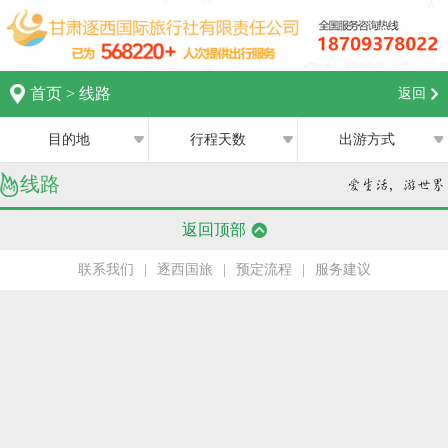
首页
>
线路
返回
目的地
行程天数
出游方式
线路
全部
全部
西宁
返回顶部
跟团游
1日
兰州
联系我们
|
逐西国旅
|
预定流程
|
服务建议
私家团
2日
银川
半自助游
3日
张掖
4日
嘉峪关
5日
中卫