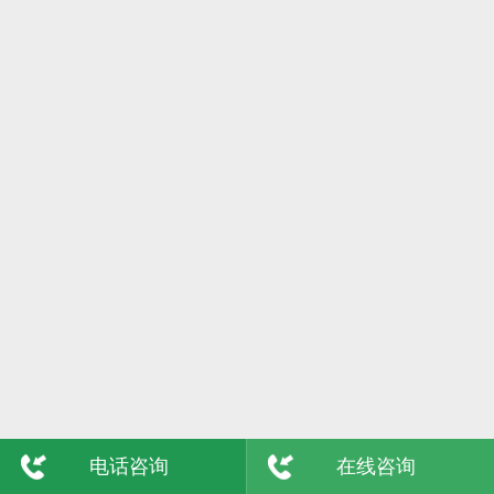
6日
格尔木
7日
吴忠
8日
陇南
9日
玉树
敦煌
青海
电话咨询
在线咨询