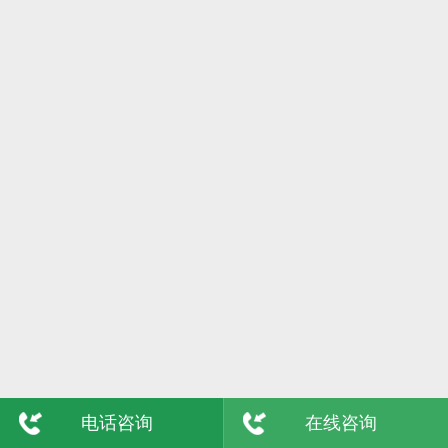
6日
格尔木
7日
吴忠
8日
陇南
9日
玉树
敦煌
青海
电话咨询
在线咨询