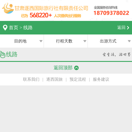
首页
>
线路
返回
目的地
行程天数
出游方式
线路
全部
全部
西宁
返回顶部
跟团游
1日
兰州
联系我们
|
逐西国旅
|
预定流程
|
服务建议
私家团
2日
银川
半自助游
3日
张掖
4日
嘉峪关
5日
中卫