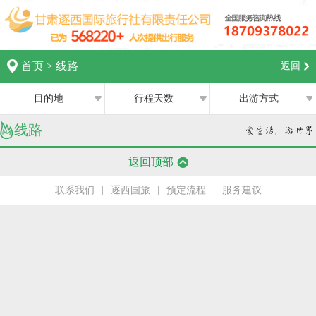
首页
>
线路
返回
目的地
行程天数
出游方式
线路
全部
全部
西宁
返回顶部
跟团游
1日
兰州
联系我们
|
逐西国旅
|
预定流程
|
服务建议
私家团
2日
银川
半自助游
3日
张掖
4日
嘉峪关
5日
中卫