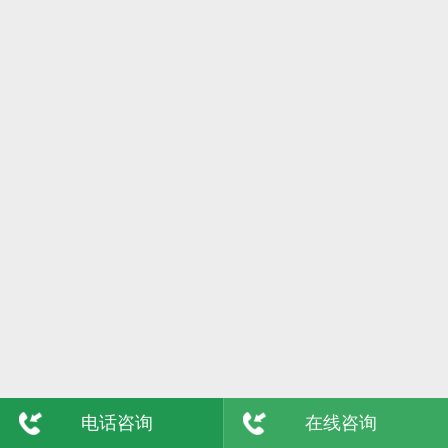
6日
格尔木
7日
吴忠
8日
陇南
9日
玉树
敦煌
青海
电话咨询
在线咨询