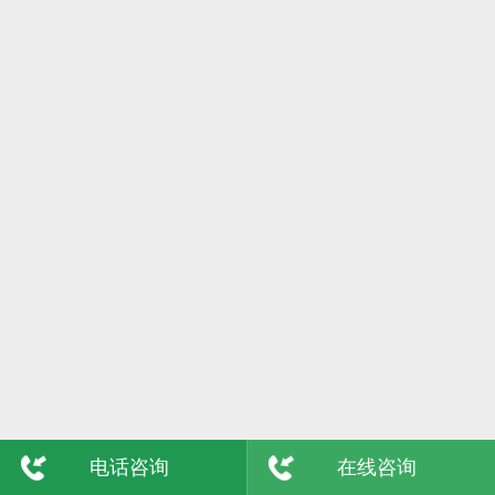
6日
格尔木
7日
吴忠
8日
陇南
9日
玉树
敦煌
青海
电话咨询
在线咨询