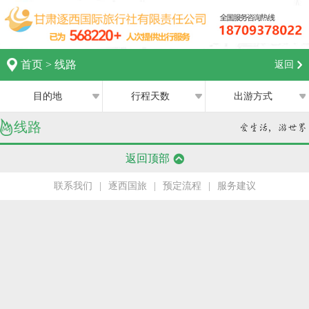
首页
>
线路
返回
目的地
行程天数
出游方式
线路
全部
全部
西宁
返回顶部
跟团游
1日
兰州
联系我们
|
逐西国旅
|
预定流程
|
服务建议
私家团
2日
银川
半自助游
3日
张掖
4日
嘉峪关
5日
中卫