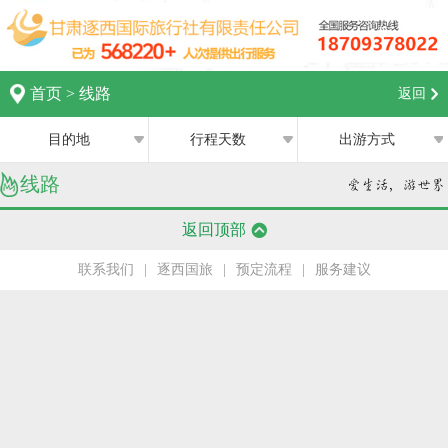
首页
>
线路
返回
目的地
行程天数
出游方式
线路
全部
全部
西宁
返回顶部
跟团游
1日
兰州
联系我们
|
逐西国旅
|
预定流程
|
服务建议
私家团
2日
银川
半自助游
3日
张掖
4日
嘉峪关
5日
中卫