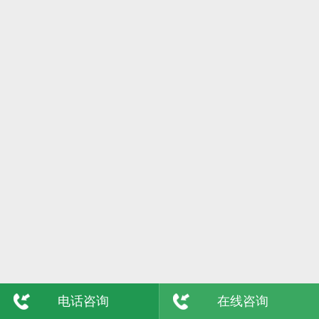
6日
格尔木
7日
吴忠
8日
陇南
9日
玉树
敦煌
青海
电话咨询
在线咨询