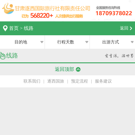
首页
>
线路
返回
目的地
行程天数
出游方式
线路
全部
全部
西宁
返回顶部
跟团游
1日
兰州
联系我们
|
逐西国旅
|
预定流程
|
服务建议
私家团
2日
银川
半自助游
3日
张掖
4日
嘉峪关
5日
中卫