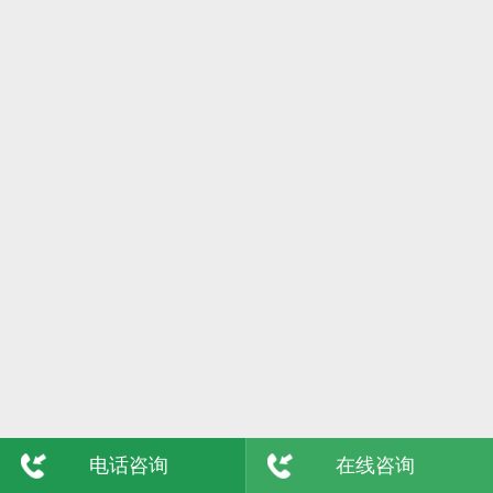
6日
格尔木
7日
吴忠
8日
陇南
9日
玉树
敦煌
青海
电话咨询
在线咨询