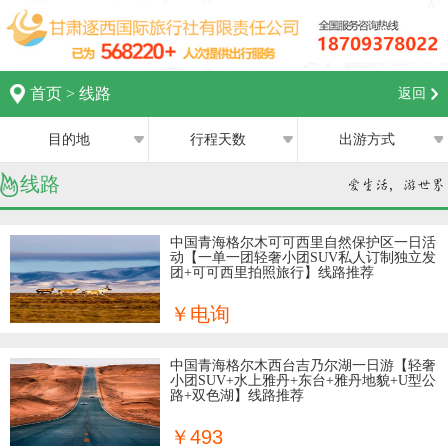
首页
>
线路
返回
目的地
行程天数
出游方式
线路
全部
全部
西宁
跟团游
1日
中国青海格尔木可可西里自然保护区一日活
动【一单一团轻奢小团SUV私人订制独立发
兰州
团+可可西里拍照旅行】线路推荐
私家团
2日
银川
￥电询
半自助游
3日
张掖
中国青海格尔木西台吉乃尔湖一日游【轻奢
4日
小团SUV+水上雅丹+东台+雅丹地貌+U型公
路+双色湖】线路推荐
嘉峪关
5日
￥493
中卫