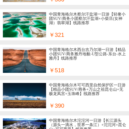
中国青海格尔木察尔汗盐湖一日游【轻奢小
团SUV/商务小团察尔汗盐湖+小柴旦(女神
湖）翡翠湖】线路推荐
￥321
中国青海格尔木西台吉乃尔湖一日游【精品
小团SUV/商务雅丹地貌-U型公路-东台-水上
雅丹】线路推荐
￥518
中国青海格尔木可可西里自然保护区一日游
【精品小团SUV/商务+万山之祖昆仑山+无
极龙凤宫+玉珠峰】线路推荐
￥390
中国青海格尔木沱沱河一日游【长江源头
（源头一滴水，世界一条江）+沱沱河+昆仑