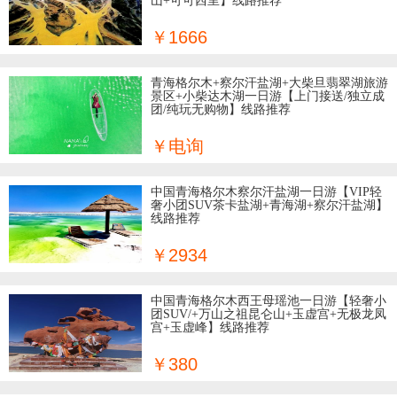
山+可可西里】线路推荐
￥1666
青海格尔木+察尔汗盐湖+大柴旦翡翠湖旅游
景区+小柴达木湖一日游【上门接送/独立成
团/纯玩无购物】线路推荐
￥电询
中国青海格尔木察尔汗盐湖一日游【VIP轻
奢小团SUV茶卡盐湖+青海湖+察尔汗盐湖】
线路推荐
￥2934
中国青海格尔木西王母瑶池一日游【轻奢小
团SUV/+万山之祖昆仑山+玉虚宫+无极龙凤
宫+玉虚峰】线路推荐
￥380