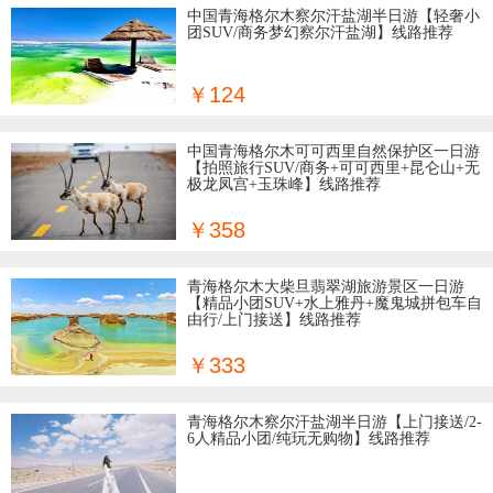
中国青海格尔木察尔汗盐湖半日游【轻奢小
团SUV/商务梦幻察尔汗盐湖】线路推荐
￥124
中国青海格尔木可可西里自然保护区一日游
【拍照旅行SUV/商务+可可西里+昆仑山+无
极龙凤宫+玉珠峰】线路推荐
￥358
青海格尔木大柴旦翡翠湖旅游景区一日游
【精品小团SUV+水上雅丹+魔鬼城拼包车自
由行/上门接送】线路推荐
￥333
青海格尔木察尔汗盐湖半日游【上门接送/2-
6人精品小团/纯玩无购物】线路推荐