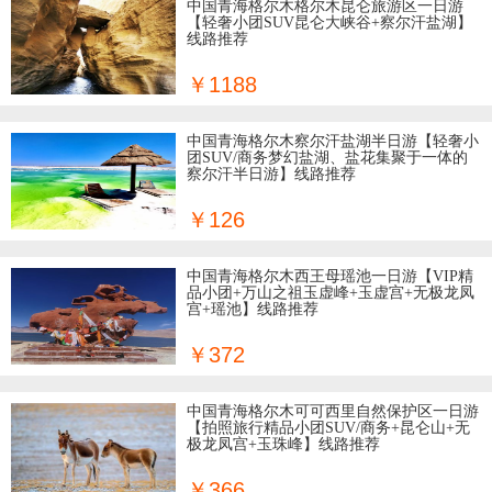
中国青海格尔木格尔木昆仑旅游区一日游
【轻奢小团SUV昆仑大峡谷+察尔汗盐湖】
线路推荐
￥1188
中国青海格尔木察尔汗盐湖半日游【轻奢小
团SUV/商务梦幻盐湖、盐花集聚于一体的
察尔汗半日游】线路推荐
￥126
中国青海格尔木西王母瑶池一日游【VIP精
品小团+万山之祖玉虚峰+玉虚宫+无极龙凤
宫+瑶池】线路推荐
￥372
中国青海格尔木可可西里自然保护区一日游
【拍照旅行精品小团SUV/商务+昆仑山+无
极龙凤宫+玉珠峰】线路推荐
￥366