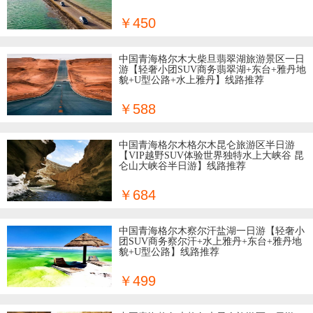
￥450
中国青海格尔木大柴旦翡翠湖旅游景区一日
游【轻奢小团SUV商务翡翠湖+东台+雅丹地
貌+U型公路+水上雅丹】线路推荐
￥588
中国青海格尔木格尔木昆仑旅游区半日游
【VIP越野SUV体验世界独特水上大峡谷 昆
仑山大峡谷半日游】线路推荐
￥684
中国青海格尔木察尔汗盐湖一日游【轻奢小
团SUV商务察尔汗+水上雅丹+东台+雅丹地
貌+U型公路】线路推荐
￥499