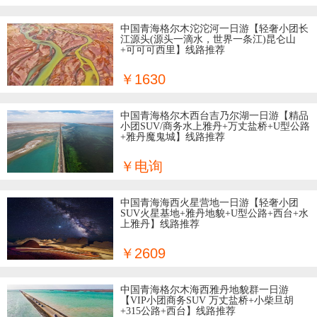
6日
中国青海格尔木沱沱河一日游【轻奢小团长
格尔木
江源头(源头一滴水，世界一条江)昆仑山
7日
+可可可西里】线路推荐
吴忠
8日
￥1630
陇南
9日
中国青海格尔木西台吉乃尔湖一日游【精品
小团SUV/商务水上雅丹+万丈盐桥+U型公路
玉树
+雅丹魔鬼城】线路推荐
敦煌
￥电询
青海
中国青海海西火星营地一日游【轻奢小团
SUV火星基地+雅丹地貌+U型公路+西台+水
上雅丹】线路推荐
￥2609
中国青海格尔木海西雅丹地貌群一日游
【VIP小团商务SUV 万丈盐桥+小柴旦胡
+315公路+西台】线路推荐