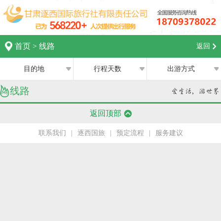
首页
>
线路
返回
目的地
行程天数
出游方式
线路
全部
全部
西宁
返回顶部
跟团游
1日
兰州
联系我们
|
逐西国旅
|
预定流程
|
服务建议
私家团
2日
银川
半自助游
3日
张掖
4日
嘉峪关
5日
中卫