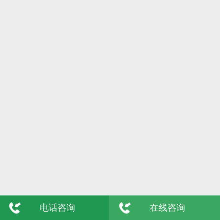
6日
格尔木
7日
吴忠
8日
陇南
9日
玉树
敦煌
青海
电话咨询
在线咨询