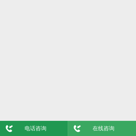
6日
格尔木
7日
吴忠
8日
陇南
9日
玉树
敦煌
青海
电话咨询
在线咨询