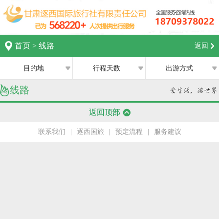
首页
>
线路
返回
目的地
行程天数
出游方式
线路
全部
全部
西宁
返回顶部
跟团游
1日
兰州
联系我们
|
逐西国旅
|
预定流程
|
服务建议
私家团
2日
银川
半自助游
3日
张掖
4日
嘉峪关
5日
中卫