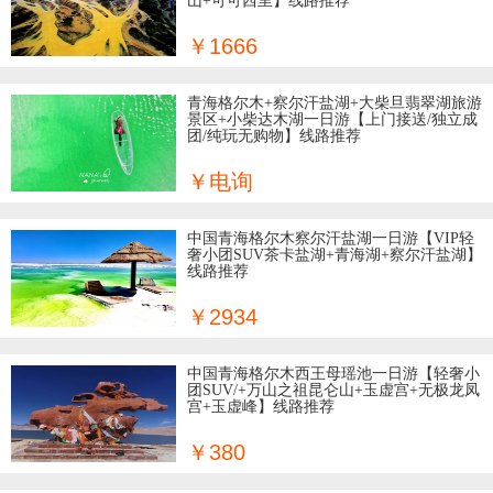
山+可可西里】线路推荐
￥1666
青海格尔木+察尔汗盐湖+大柴旦翡翠湖旅游
景区+小柴达木湖一日游【上门接送/独立成
团/纯玩无购物】线路推荐
￥电询
中国青海格尔木察尔汗盐湖一日游【VIP轻
奢小团SUV茶卡盐湖+青海湖+察尔汗盐湖】
线路推荐
￥2934
中国青海格尔木西王母瑶池一日游【轻奢小
团SUV/+万山之祖昆仑山+玉虚宫+无极龙凤
宫+玉虚峰】线路推荐
￥380