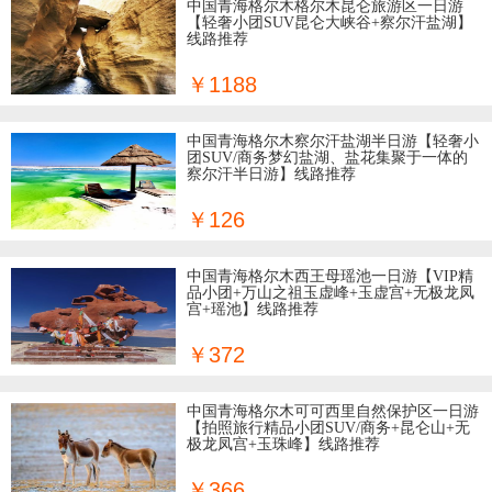
中国青海格尔木格尔木昆仑旅游区一日游
【轻奢小团SUV昆仑大峡谷+察尔汗盐湖】
线路推荐
￥1188
中国青海格尔木察尔汗盐湖半日游【轻奢小
团SUV/商务梦幻盐湖、盐花集聚于一体的
察尔汗半日游】线路推荐
￥126
中国青海格尔木西王母瑶池一日游【VIP精
品小团+万山之祖玉虚峰+玉虚宫+无极龙凤
宫+瑶池】线路推荐
￥372
中国青海格尔木可可西里自然保护区一日游
【拍照旅行精品小团SUV/商务+昆仑山+无
极龙凤宫+玉珠峰】线路推荐
￥366