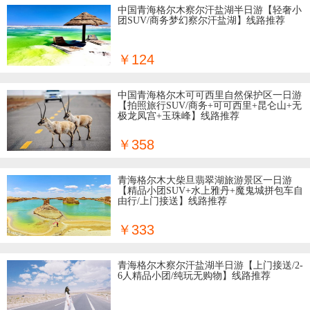
中国青海格尔木察尔汗盐湖半日游【轻奢小
团SUV/商务梦幻察尔汗盐湖】线路推荐
￥124
中国青海格尔木可可西里自然保护区一日游
【拍照旅行SUV/商务+可可西里+昆仑山+无
极龙凤宫+玉珠峰】线路推荐
￥358
青海格尔木大柴旦翡翠湖旅游景区一日游
【精品小团SUV+水上雅丹+魔鬼城拼包车自
由行/上门接送】线路推荐
￥333
青海格尔木察尔汗盐湖半日游【上门接送/2-
6人精品小团/纯玩无购物】线路推荐