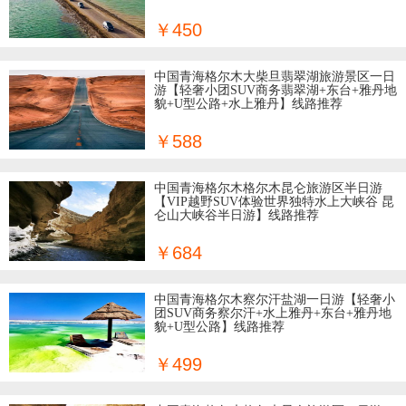
￥450
中国青海格尔木大柴旦翡翠湖旅游景区一日
游【轻奢小团SUV商务翡翠湖+东台+雅丹地
貌+U型公路+水上雅丹】线路推荐
￥588
中国青海格尔木格尔木昆仑旅游区半日游
【VIP越野SUV体验世界独特水上大峡谷 昆
仑山大峡谷半日游】线路推荐
￥684
中国青海格尔木察尔汗盐湖一日游【轻奢小
团SUV商务察尔汗+水上雅丹+东台+雅丹地
貌+U型公路】线路推荐
￥499