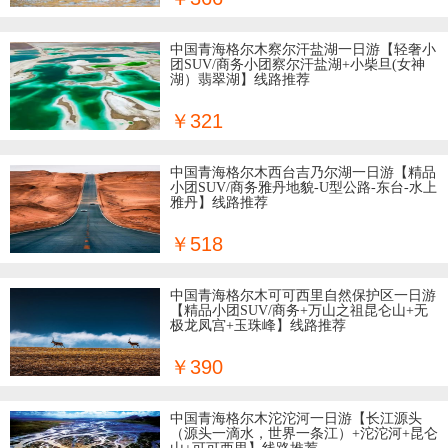
中国青海格尔木察尔汗盐湖一日游【轻奢小
团SUV/商务小团察尔汗盐湖+小柴旦(女神
湖）翡翠湖】线路推荐
￥321
中国青海格尔木西台吉乃尔湖一日游【精品
小团SUV/商务雅丹地貌-U型公路-东台-水上
雅丹】线路推荐
￥518
中国青海格尔木可可西里自然保护区一日游
【精品小团SUV/商务+万山之祖昆仑山+无
极龙凤宫+玉珠峰】线路推荐
￥390
中国青海格尔木沱沱河一日游【长江源头
（源头一滴水，世界一条江）+沱沱河+昆仑