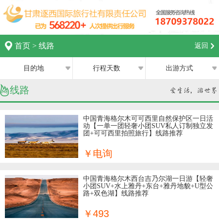
首页
>
线路
返回
目的地
行程天数
出游方式
线路
全部
全部
西宁
跟团游
1日
中国青海格尔木可可西里自然保护区一日活
动【一单一团轻奢小团SUV私人订制独立发
兰州
团+可可西里拍照旅行】线路推荐
私家团
2日
银川
￥电询
半自助游
3日
张掖
中国青海格尔木西台吉乃尔湖一日游【轻奢
4日
小团SUV+水上雅丹+东台+雅丹地貌+U型公
路+双色湖】线路推荐
嘉峪关
5日
￥493
中卫