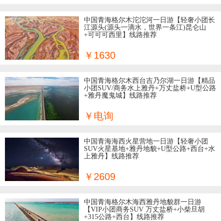
6日
中国青海格尔木沱沱河一日游【轻奢小团长
格尔木
江源头(源头一滴水，世界一条江)昆仑山
7日
+可可可西里】线路推荐
吴忠
8日
￥1630
陇南
9日
中国青海格尔木西台吉乃尔湖一日游【精品
小团SUV/商务水上雅丹+万丈盐桥+U型公路
玉树
+雅丹魔鬼城】线路推荐
敦煌
￥电询
青海
中国青海海西火星营地一日游【轻奢小团
SUV火星基地+雅丹地貌+U型公路+西台+水
上雅丹】线路推荐
￥2609
中国青海格尔木海西雅丹地貌群一日游
【VIP小团商务SUV 万丈盐桥+小柴旦胡
+315公路+西台】线路推荐