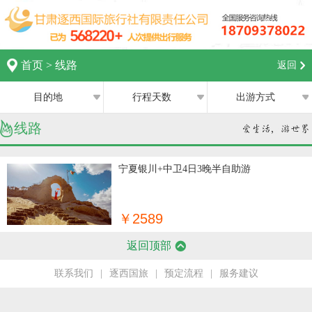
首页
>
线路
返回
目的地
行程天数
出游方式
线路
全部
全部
西宁
跟团游
1日
宁夏银川+中卫4日3晚半自助游
兰州
私家团
2日
银川
￥2589
半自助游
3日
返回顶部
张掖
4日
联系我们
|
逐西国旅
|
预定流程
|
服务建议
嘉峪关
5日
中卫