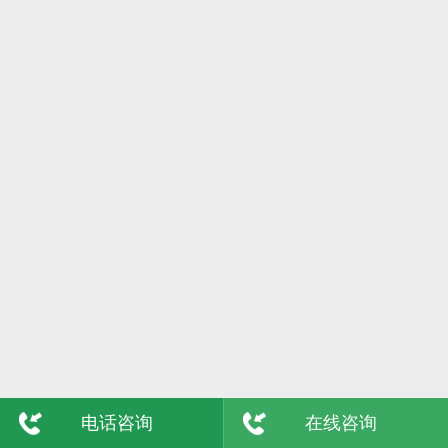
6日
格尔木
7日
吴忠
8日
陇南
9日
玉树
敦煌
青海
电话咨询
在线咨询