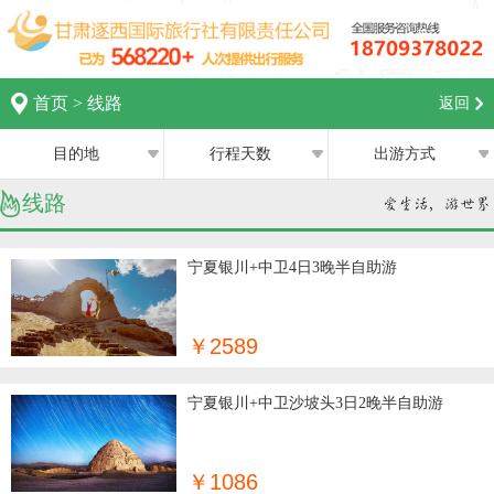
首页
>
线路
返回
目的地
行程天数
出游方式
线路
全部
全部
西宁
跟团游
1日
宁夏银川+中卫4日3晚半自助游
兰州
私家团
2日
银川
￥2589
半自助游
3日
张掖
宁夏银川+中卫沙坡头3日2晚半自助游
4日
嘉峪关
5日
￥1086
中卫