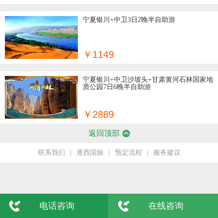
6日
宁夏银川+中卫3日2晚半自助游
格尔木
7日
吴忠
8日
￥1149
陇南
9日
宁夏银川+中卫沙坡头+甘肃黄河石林国家地
质公园7日6晚半自助游
玉树
敦煌
￥2889
返回顶部
青海
联系我们
|
逐西国旅
|
预定流程
|
服务建议
电话咨询
在线咨询