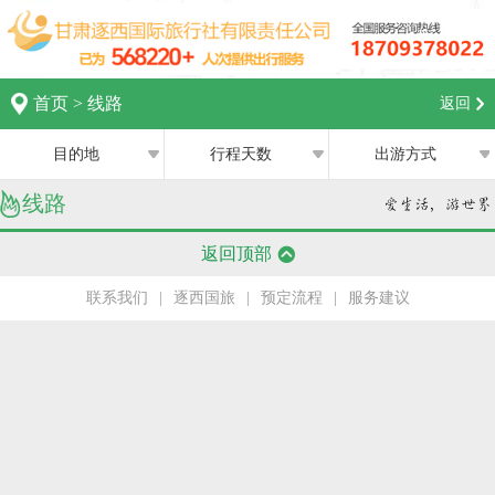
首页
>
线路
返回
目的地
行程天数
出游方式
线路
全部
全部
西宁
返回顶部
跟团游
1日
兰州
联系我们
|
逐西国旅
|
预定流程
|
服务建议
私家团
2日
银川
半自助游
3日
张掖
4日
嘉峪关
5日
中卫