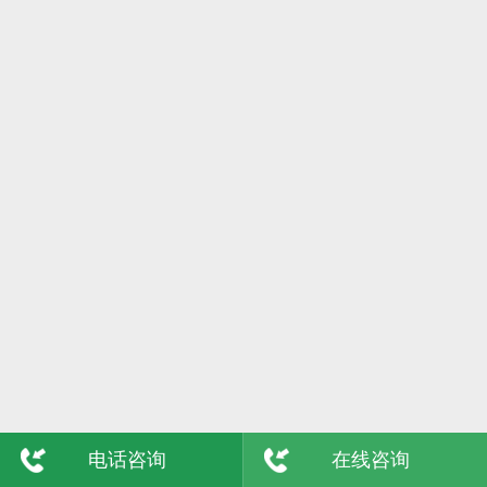
6日
格尔木
7日
吴忠
8日
陇南
9日
玉树
敦煌
青海
电话咨询
在线咨询