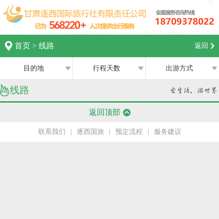
首页
>
线路
返回
目的地
行程天数
出游方式
线路
全部
全部
西宁
返回顶部
跟团游
1日
兰州
联系我们
|
逐西国旅
|
预定流程
|
服务建议
私家团
2日
银川
半自助游
3日
张掖
4日
嘉峪关
5日
中卫