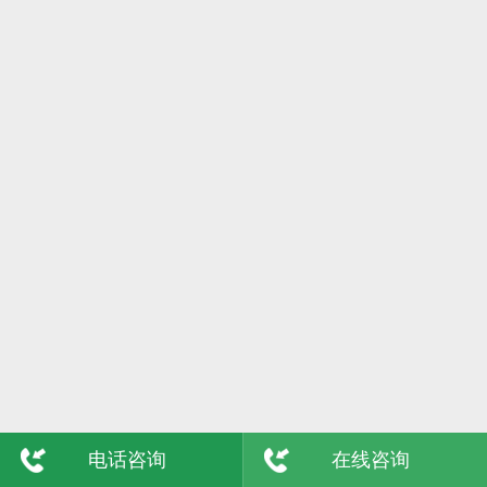
6日
格尔木
7日
吴忠
8日
陇南
9日
玉树
敦煌
青海
电话咨询
在线咨询