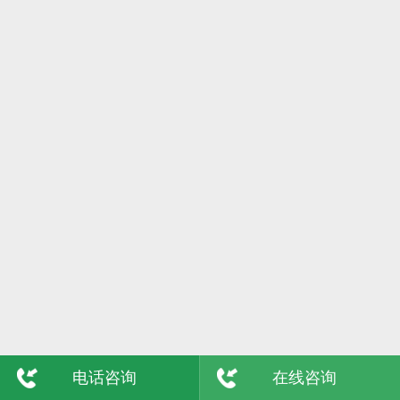
6日
格尔木
7日
吴忠
8日
陇南
9日
玉树
敦煌
青海
电话咨询
在线咨询