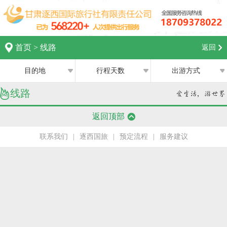
首页
>
线路
返回
目的地
行程天数
出游方式
线路
全部
全部
西宁
返回顶部
跟团游
1日
兰州
联系我们
|
逐西国旅
|
预定流程
|
服务建议
私家团
2日
银川
半自助游
3日
张掖
4日
嘉峪关
5日
中卫