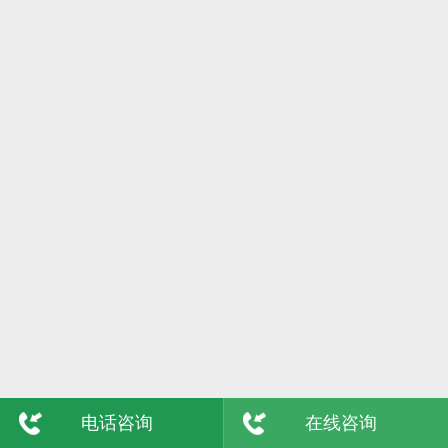
6日
格尔木
7日
吴忠
8日
陇南
9日
玉树
敦煌
青海
电话咨询
在线咨询