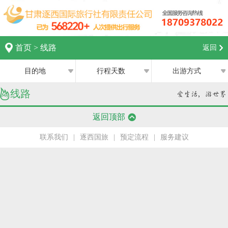
首页
>
线路
返回
目的地
行程天数
出游方式
线路
全部
全部
西宁
返回顶部
跟团游
1日
兰州
联系我们
|
逐西国旅
|
预定流程
|
服务建议
私家团
2日
银川
半自助游
3日
张掖
4日
嘉峪关
5日
中卫