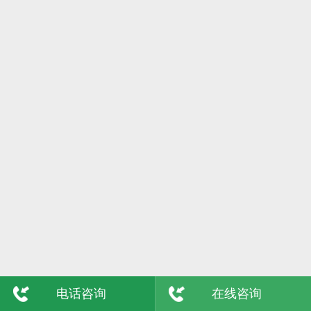
6日
格尔木
7日
吴忠
8日
陇南
9日
玉树
敦煌
青海
电话咨询
在线咨询