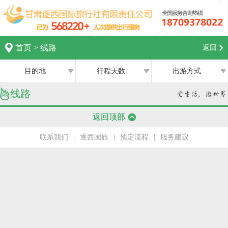
首页
>
线路
返回
目的地
行程天数
出游方式
线路
全部
全部
西宁
返回顶部
跟团游
1日
兰州
联系我们
|
逐西国旅
|
预定流程
|
服务建议
私家团
2日
银川
半自助游
3日
张掖
4日
嘉峪关
5日
中卫